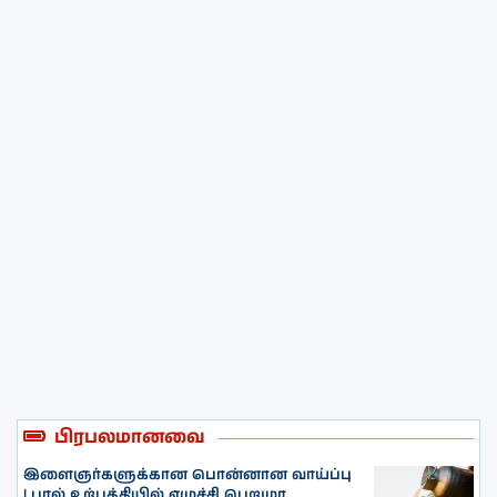
பிரபலமானவை
இளைஞர்களுக்கான பொன்னான வாய்ப்பு
| பால் உற்பத்தியில் எழுச்சி பெறுமா