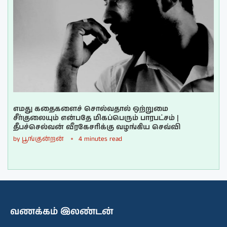
எமது கதைகளைச் சொல்வதால் ஒற்றுமை
சீர்குலையும் என்பதே மிகப்பெரும் பாரபட்சம் |
தீபச்செல்வன் வீரகேசரிக்கு வழங்கிய செவ்வி
by
பூங்குன்றன்
4 minutes read
வணக்கம் இலண்டன்