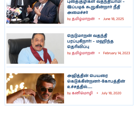
புதைகுழிகள் வதந்தியாம்! –
இப்படிக் கூறுகின்றார் நீதி
அமைச்சர்
by
தமிழ்மாறன்
June 18, 2025
நெடுமாறன் வதந்தி
பரப்புகிறார்! – மஹிந்த
தெரிவிப்பு
by
தமிழ்மாறன்
February 14, 2023
அஜித்தின் பெயரை
கெடுக்கின்றனர்-கோபத்தின்
உச்சத்தில்……
by
கனிமொழி
July 18, 2020