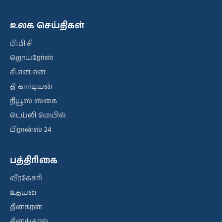
உலக செய்திகள்
பி.பி.சி
றொய்ரேர்ஸ்
சி.என்.என்
தி கார்டியன்
நியூஸ் ஸ்கை
டெய்லி மெயில்
பிரான்ஸ் 24
பத்திரிகை
வீரகேசரி
உதயன்
தினகரன்
தினக்குரல்