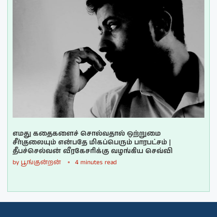
எமது கதைகளைச் சொல்வதால் ஒற்றுமை
சீர்குலையும் என்பதே மிகப்பெரும் பாரபட்சம் |
தீபச்செல்வன் வீரகேசரிக்கு வழங்கிய செவ்வி
by
பூங்குன்றன்
4 minutes read