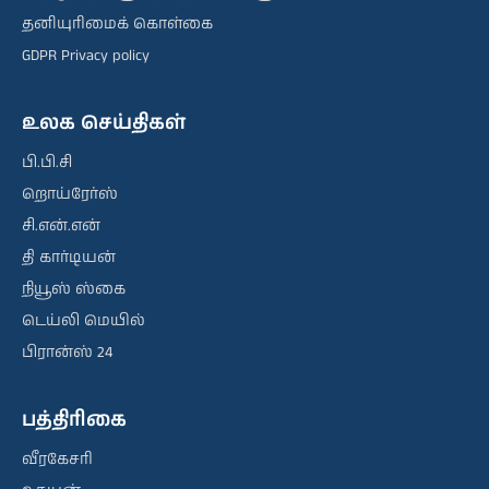
தனியுரிமைக் கொள்கை
GDPR Privacy policy
உலக செய்திகள்
பி.பி.சி
றொய்ரேர்ஸ்
சி.என்.என்
தி கார்டியன்
நியூஸ் ஸ்கை
டெய்லி மெயில்
பிரான்ஸ் 24
பத்திரிகை
வீரகேசரி