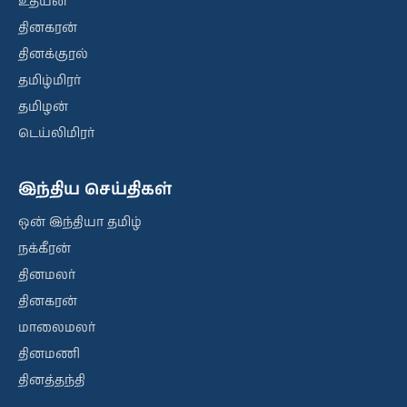
உதயன்
தினகரன்
தினக்குரல்
தமிழ்மிரர்
தமிழன்
டெய்லிமிரர்
இந்திய செய்திகள்
ஒன் இந்தியா தமிழ்
நக்கீரன்
தினமலர்
தினகரன்
மாலைமலர்
தினமணி
தினத்தந்தி