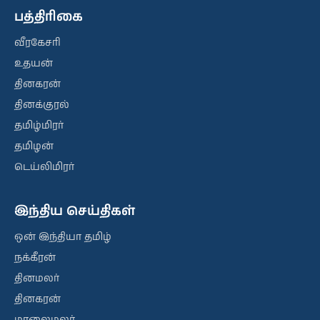
பத்திரிகை
வீரகேசரி
உதயன்
தினகரன்
தினக்குரல்
தமிழ்மிரர்
தமிழன்
டெய்லிமிரர்
இந்திய செய்திகள்
ஒன் இந்தியா தமிழ்
நக்கீரன்
தினமலர்
தினகரன்
மாலைமலர்