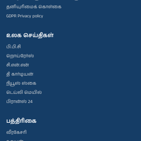
தனியுரிமைக் கொள்கை
GDPR Privacy policy
உலக செய்திகள்
பி.பி.சி
றொய்ரேர்ஸ்
சி.என்.என்
தி கார்டியன்
நியூஸ் ஸ்கை
டெய்லி மெயில்
பிரான்ஸ் 24
பத்திரிகை
வீரகேசரி