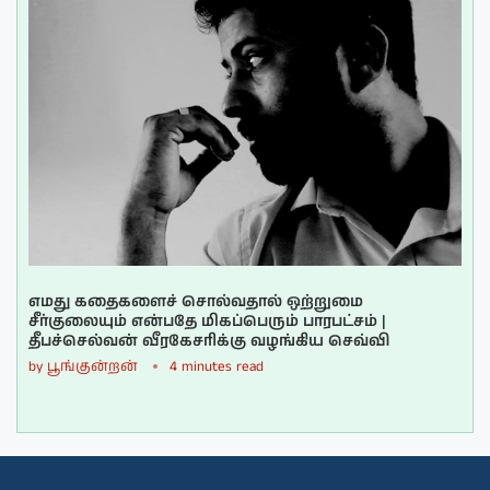
எமது கதைகளைச் சொல்வதால் ஒற்றுமை
சீர்குலையும் என்பதே மிகப்பெரும் பாரபட்சம் |
தீபச்செல்வன் வீரகேசரிக்கு வழங்கிய செவ்வி
by
பூங்குன்றன்
4 minutes read