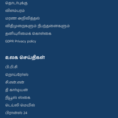
தொடர்புக்கு
விளம்பரம்
மரண அறிவித்தல்
விதிமுறைகளும் நிபந்தனைகளும்
தனியுரிமைக் கொள்கை
GDPR Privacy policy
உலக செய்திகள்
பி.பி.சி
றொய்ரேர்ஸ்
சி.என்.என்
தி கார்டியன்
நியூஸ் ஸ்கை
டெய்லி மெயில்
பிரான்ஸ் 24