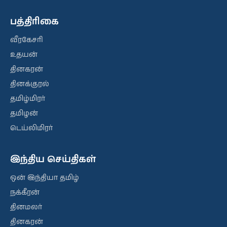
பத்திரிகை
வீரகேசரி
உதயன்
தினகரன்
தினக்குரல்
தமிழ்மிரர்
தமிழன்
டெய்லிமிரர்
இந்திய செய்திகள்
ஒன் இந்தியா தமிழ்
நக்கீரன்
தினமலர்
தினகரன்