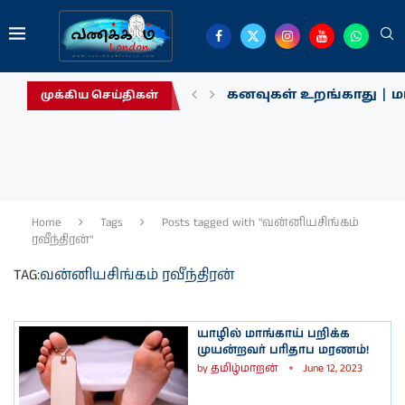
கனவுகள் உறங்காது | மா
முக்கிய செய்திகள்
Home
Tags
Posts tagged with "வன்னியசிங்கம்
ரவீந்திரன்"
TAG:
வன்னியசிங்கம் ரவீந்திரன்
யாழில் மாங்காய் பறிக்க
முயன்றவர் பரிதாப மரணம்!
by
தமிழ்மாறன்
June 12, 2023