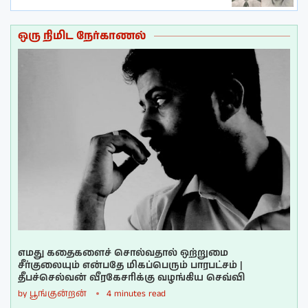
ஒரு நிமிட நேர்காணல்
எமது கதைகளைச் சொல்வதால் ஒற்றுமை
சீர்குலையும் என்பதே மிகப்பெரும் பாரபட்சம் |
தீபச்செல்வன் வீரகேசரிக்கு வழங்கிய செவ்வி
by
பூங்குன்றன்
4 minutes read