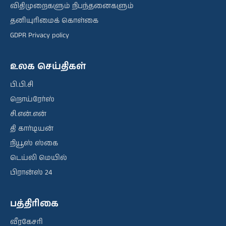
விதிமுறைகளும் நிபந்தனைகளும்
தனியுரிமைக் கொள்கை
GDPR Privacy policy
உலக செய்திகள்
பி.பி.சி
றொய்ரேர்ஸ்
சி.என்.என்
தி கார்டியன்
நியூஸ் ஸ்கை
டெய்லி மெயில்
பிரான்ஸ் 24
பத்திரிகை
வீரகேசரி