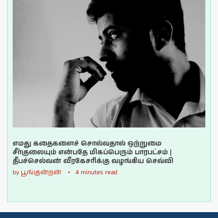
எமது கதைகளைச் சொல்வதால் ஒற்றுமை
சீர்குலையும் என்பதே மிகப்பெரும் பாரபட்சம் |
தீபச்செல்வன் வீரகேசரிக்கு வழங்கிய செவ்வி
by
பூங்குன்றன்
4 minutes read