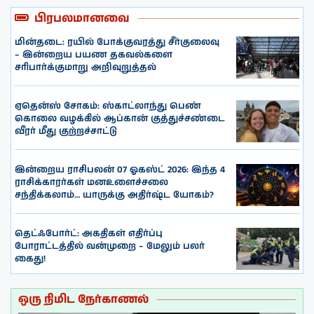
பிரபலமானவை
மின்தடை: ரயில் போக்குவரத்து சீர்குலைவு
– இன்றைய பயண தகவல்களை
சரிபார்க்குமாறு அறிவுறுத்தல்
ஏதென்ஸ் சோகம்: ஸ்காட்லாந்து பெண்
கொலை வழக்கில் ஆப்கான் குத்துச்சண்டை
வீரர் மீது குற்றச்சாட்டு
இன்றைய ராசிபலன் 07 ஓகஸ்ட் 2026: இந்த 4
ராசிக்காரர்கள் மனஉளைச்சலை
சந்திக்கலாம்… யாருக்கு அதிர்ஷ்ட யோகம்?
தெட்ஃபோர்ட்: அகதிகள் எதிர்ப்பு
போராட்டத்தில் வன்முறை – மேலும் பலர்
கைது!
ஒரு நிமிட நேர்காணல்