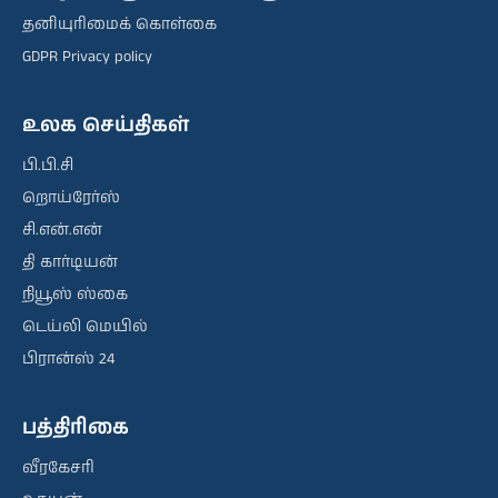
தனியுரிமைக் கொள்கை
GDPR Privacy policy
உலக செய்திகள்
பி.பி.சி
றொய்ரேர்ஸ்
சி.என்.என்
தி கார்டியன்
நியூஸ் ஸ்கை
டெய்லி மெயில்
பிரான்ஸ் 24
பத்திரிகை
வீரகேசரி