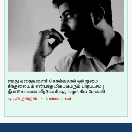
எமது கதைகளைச் சொல்வதால் ஒற்றுமை
சீர்குலையும் என்பதே மிகப்பெரும் பாரபட்சம் |
தீபச்செல்வன் வீரகேசரிக்கு வழங்கிய செவ்வி
by
பூங்குன்றன்
4 minutes read