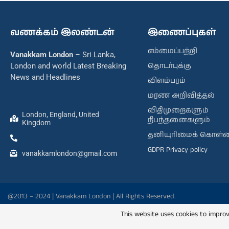
வணக்கம் இலண்டன்
இணைப்புகள்
எம்மைப்பற்றி
Vanakkam London
– Sri Lanka,
தொடர்புக்கு
London and world Latest Breaking
News and Headlines
விளம்பரம்
மரண அறிவித்தல்
விதிமுறைகளும்
London, England, United
நிபந்தனைகளும்
Kingdom
தனியுரிமைக் கொள்
GDPR Privacy policy
vanakkamlondon@gmail.com
@2013 – 2024 | Vanakkam London | All Rights Reserved.
This website uses cookies to improv