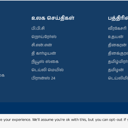
உலக செய்திகள்
பத்திர
பி.பி.சி
வீரகேசரி
றொய்ரேர்ஸ்
உதயன்
சி.என்.என்
தினகரன்
தி கார்டியன்
தினக்குரல
நியூஸ் ஸ்கை
தமிழ்மிரர்
டெய்லி மெயில்
தமிழன்
கை
பிரான்ஸ் 24
டெய்லிமிர
e your experience. We'll assume you're ok with this, but you can opt-out if 