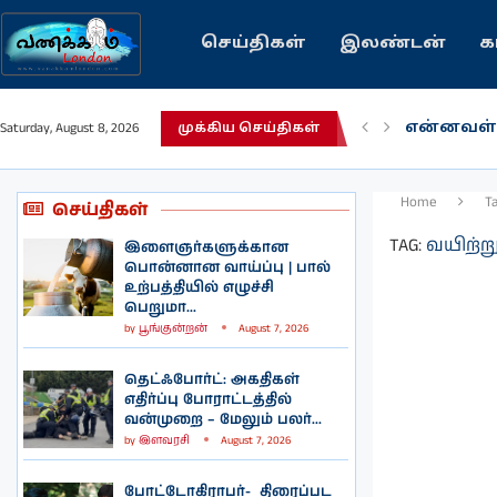
செய்திகள்
இலண்டன்
க
என்னவள்
Saturday, August 8, 2026
முக்கிய செய்திகள்
பழைய கற
இந்தியவர
கவிதை |
காசாவில் 
நல்ல சில
பிரித்தானி
இலங்கையி
இலண்டனி
Home
T
செய்திகள்
TAG:
வயிற்றுக
இளைஞர்களுக்கான
பொன்னான வாய்ப்பு | பால்
உற்பத்தியில் எழுச்சி
பெறுமா...
by
பூங்குன்றன்
August 7, 2026
தெட்ஃபோர்ட்: அகதிகள்
எதிர்ப்பு போராட்டத்தில்
வன்முறை – மேலும் பலர்...
by
இளவரசி
August 7, 2026
போட்டோகிராபர்- ‌ திரைப்பட