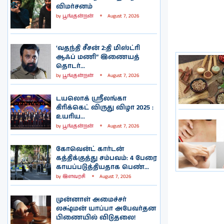
விமர்சனம்
by
பூங்குன்றன்
August 7, 2026
‘வதந்தி சீசன் 2:தி மிஸ்ட்ரி
ஆஃப் மணி” இணையத்
தொடர்...
by
பூங்குன்றன்
August 7, 2026
டயலொக் ஸ்ரீலங்கா
கிரிக்கெட் விருது விழா 2025 :
உயரிய...
by
பூங்குன்றன்
August 7, 2026
கோவென்ட் கார்டன்
கத்திக்குத்து சம்பவம்: 4 பேரை
காயப்படுத்தியதாக பெண்...
by
இளவரசி
August 7, 2026
முன்னாள் அமைச்சர்
லக்ஷ்மன் யாப்பா அபேவர்தன
பிணையில் விடுதலை!