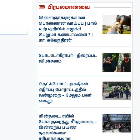
பிரபலமானவை
இளைஞர்களுக்கான
பொன்னான வாய்ப்பு | பால்
உற்பத்தியில் எழுச்சி
பெறுமா கண்டாவளை ? |
மா. சுவேந்திரன்
போட்டோகிராபர்- ‌ திரைப்பட
விமர்சனம்
தெட்ஃபோர்ட்: அகதிகள்
எதிர்ப்பு போராட்டத்தில்
வன்முறை – மேலும் பலர்
கைது!
மின்தடை: ரயில்
போக்குவரத்து சீர்குலைவு –
இன்றைய பயண
தகவல்களை
சரிபார்க்குமாறு