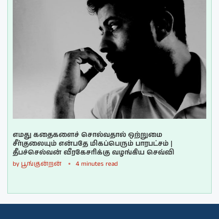
எமது கதைகளைச் சொல்வதால் ஒற்றுமை
சீர்குலையும் என்பதே மிகப்பெரும் பாரபட்சம் |
தீபச்செல்வன் வீரகேசரிக்கு வழங்கிய செவ்வி
by
பூங்குன்றன்
4 minutes read