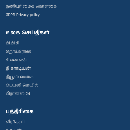
தனியுரிமைக் கொள்கை
GDPR Privacy policy
உலக செய்திகள்
பி.பி.சி
றொய்ரேர்ஸ்
சி.என்.என்
தி கார்டியன்
நியூஸ் ஸ்கை
டெய்லி மெயில்
பிரான்ஸ் 24
பத்திரிகை
வீரகேசரி