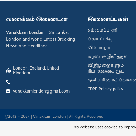
வணக்கம் இலண்டன்
இணைப்புகள்
எம்மைப்பற்றி
Vanakkam London
– Sri Lanka,
தொடர்புக்கு
London and world Latest Breaking
News and Headlines
விளம்பரம்
மரண அறிவித்தல்
விதிமுறைகளும்
London, England, United
நிபந்தனைகளும்
Kingdom
தனியுரிமைக் கொள்
GDPR Privacy policy
vanakkamlondon@gmail.com
@2013 – 2024 | Vanakkam London | All Rights Reserved.
This website uses cookies to improv