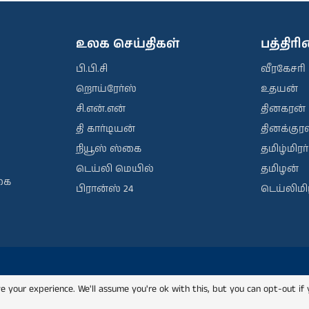
உலக செய்திகள்
பத்திர
பி.பி.சி
வீரகேசரி
றொய்ரேர்ஸ்
உதயன்
சி.என்.என்
தினகரன்
தி கார்டியன்
தினக்குரல
நியூஸ் ஸ்கை
தமிழ்மிரர்
டெய்லி மெயில்
தமிழன்
கை
பிரான்ஸ் 24
டெய்லிமிர
e your experience. We'll assume you're ok with this, but you can opt-out if 