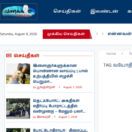
செய்திகள்
இலண்டன்
க
என்னவள்
Saturday, August 8, 2026
முக்கிய செய்திகள்
பழைய கற
இந்தியவர
கவிதை |
காசாவில் 
நல்ல சில
பிரித்தானி
இலங்கையி
இலண்டனி
Home
T
செய்திகள்
TAG:
வயோதி
இளைஞர்களுக்கான
பொன்னான வாய்ப்பு | பால்
உற்பத்தியில் எழுச்சி
பெறுமா...
by
பூங்குன்றன்
August 7, 2026
தெட்ஃபோர்ட்: அகதிகள்
எதிர்ப்பு போராட்டத்தில்
வன்முறை – மேலும் பலர்...
by
இளவரசி
August 7, 2026
போட்டோகிராபர்- ‌ திரைப்பட