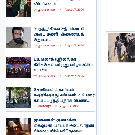
விமர்சனம்
by
பூங்குன்றன்
August 7, 2026
‘வதந்தி சீசன் 2:தி மிஸ்ட்ரி
ஆஃப் மணி” இணையத்
தொடர்...
by
பூங்குன்றன்
August 7, 2026
டயலொக் ஸ்ரீலங்கா
கிரிக்கெட் விருது விழா 2025 :
உயரிய...
by
பூங்குன்றன்
August 7, 2026
கோவென்ட் கார்டன்
கத்திக்குத்து சம்பவம்: 4 பேரை
காயப்படுத்தியதாக பெண்...
by
இளவரசி
August 7, 2026
முன்னாள் அமைச்சர்
லக்ஷ்மன் யாப்பா அபேவர்தன
பிணையில் விடுதலை!