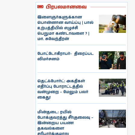
பிரபலமானவை
இளைஞர்களுக்கான
பொன்னான வாய்ப்பு | பால்
உற்பத்தியில் எழுச்சி
பெறுமா கண்டாவளை ? |
மா. சுவேந்திரன்
போட்டோகிராபர்- ‌ திரைப்பட
விமர்சனம்
தெட்ஃபோர்ட்: அகதிகள்
எதிர்ப்பு போராட்டத்தில்
வன்முறை – மேலும் பலர்
கைது!
மின்தடை: ரயில்
போக்குவரத்து சீர்குலைவு –
இன்றைய பயண
தகவல்களை
சரிபார்க்குமாறு