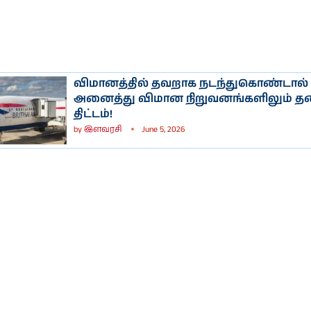
விமானத்தில் தவறாக நடந்துகொண்டால்
அனைத்து விமான நிறுவனங்களிலும் தட
திட்டம்!
by
இளவரசி
June 5, 2026