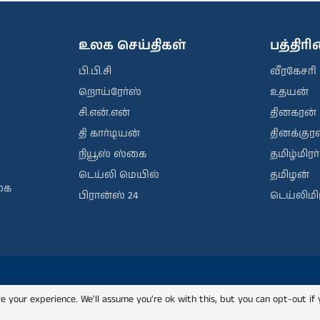
உலக செய்திகள்
பத்திர
பி.பி.சி
வீரகேசரி
றொய்ரேர்ஸ்
உதயன்
சி.என்.என்
தினகரன்
தி கார்டியன்
தினக்குரல
நியூஸ் ஸ்கை
தமிழ்மிரர்
டெய்லி மெயில்
தமிழன்
கை
பிரான்ஸ் 24
டெய்லிமிர
e your experience. We'll assume you're ok with this, but you can opt-out if 