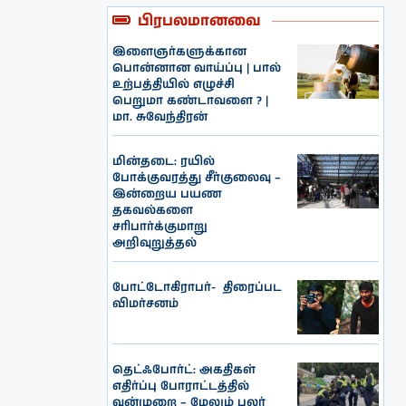
பிரபலமானவை
இளைஞர்களுக்கான
பொன்னான வாய்ப்பு | பால்
உற்பத்தியில் எழுச்சி
பெறுமா கண்டாவளை ? |
மா. சுவேந்திரன்
மின்தடை: ரயில்
போக்குவரத்து சீர்குலைவு –
இன்றைய பயண
தகவல்களை
சரிபார்க்குமாறு
அறிவுறுத்தல்
போட்டோகிராபர்- ‌ திரைப்பட
விமர்சனம்
தெட்ஃபோர்ட்: அகதிகள்
எதிர்ப்பு போராட்டத்தில்
வன்முறை – மேலும் பலர்