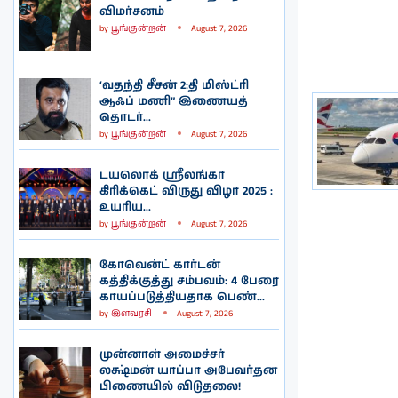
விமர்சனம்
by
பூங்குன்றன்
August 7, 2026
‘வதந்தி சீசன் 2:தி மிஸ்ட்ரி
ஆஃப் மணி” இணையத்
தொடர்...
by
பூங்குன்றன்
August 7, 2026
டயலொக் ஸ்ரீலங்கா
கிரிக்கெட் விருது விழா 2025 :
உயரிய...
by
பூங்குன்றன்
August 7, 2026
கோவென்ட் கார்டன்
கத்திக்குத்து சம்பவம்: 4 பேரை
காயப்படுத்தியதாக பெண்...
by
இளவரசி
August 7, 2026
முன்னாள் அமைச்சர்
லக்ஷ்மன் யாப்பா அபேவர்தன
பிணையில் விடுதலை!