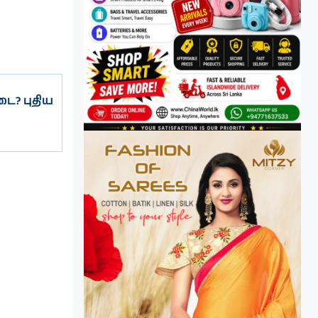
ை? புதிய