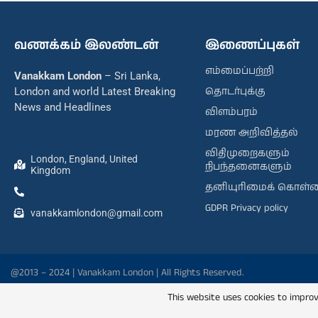
வணக்கம் இலண்டன்
இணைப்புகள்
எம்மைப்பற்றி
Vanakkam London
– Sri Lanka,
தொடர்புக்கு
London and world Latest Breaking
News and Headlines
விளம்பரம்
மரண அறிவித்தல்
விதிமுறைகளும்
London, England, United
நிபந்தனைகளும்
Kingdom
தனியுரிமைக் கொள்
GDPR Privacy policy
vanakkamlondon@gmail.com
@2013 – 2024 | Vanakkam London | All Rights Reserved.
This website uses cookies to improv