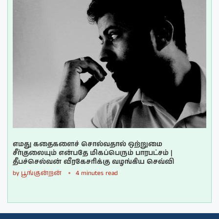
எமது கதைகளைச் சொல்வதால் ஒற்றுமை
சீர்குலையும் என்பதே மிகப்பெரும் பாரபட்சம் |
தீபச்செல்வன் வீரகேசரிக்கு வழங்கிய செவ்வி
by
பூங்குன்றன்
4 minutes read