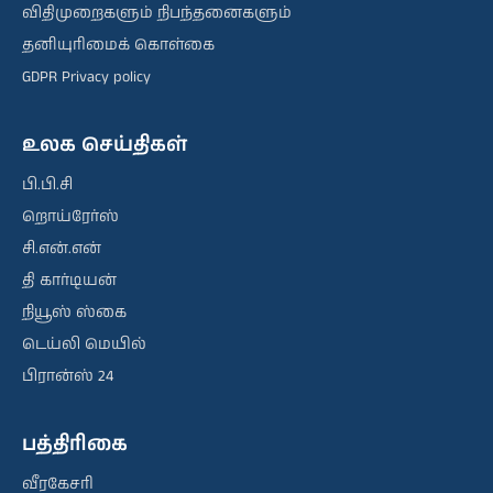
விதிமுறைகளும் நிபந்தனைகளும்
தனியுரிமைக் கொள்கை
GDPR Privacy policy
உலக செய்திகள்
பி.பி.சி
றொய்ரேர்ஸ்
சி.என்.என்
தி கார்டியன்
நியூஸ் ஸ்கை
டெய்லி மெயில்
பிரான்ஸ் 24
பத்திரிகை
வீரகேசரி