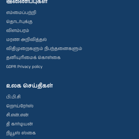
இணைப்புகள்
எம்மைப்பற்றி
தொடர்புக்கு
விளம்பரம்
மரண அறிவித்தல்
விதிமுறைகளும் நிபந்தனைகளும்
தனியுரிமைக் கொள்கை
GDPR Privacy policy
உலக செய்திகள்
பி.பி.சி
றொய்ரேர்ஸ்
சி.என்.என்
தி கார்டியன்
நியூஸ் ஸ்கை