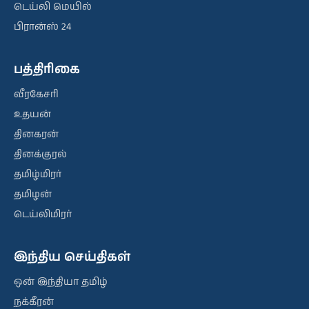
டெய்லி மெயில்
பிரான்ஸ் 24
பத்திரிகை
வீரகேசரி
உதயன்
தினகரன்
தினக்குரல்
தமிழ்மிரர்
தமிழன்
டெய்லிமிரர்
இந்திய செய்திகள்
ஒன் இந்தியா தமிழ்
நக்கீரன்