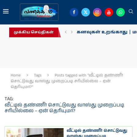
கனவுகள் உறங்காது | மா
முக்கிய செய்திகள்
Home
Tags
Posts tagged with "வீட்டில் தண்ணீர்
சொட்டுவது வாஸ்து முறைப்படி சரியில்லை – ஏன்
தெரியுமா?"
TAG:
வீட்டில் தண்ணீர் சொட்டுவது வாஸ்து முறைப்படி
சரியில்லை – ஏன் தெரியுமா?
வீட்டில் தண்ணீர் சொட்டுவது
வாஸ்து முறைப்படி