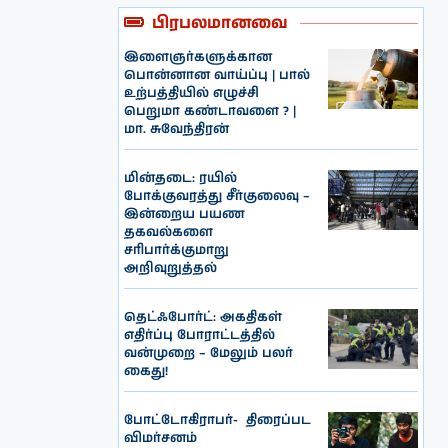
பிரபலமானவை
இளைஞர்களுக்கான
பொன்னான வாய்ப்பு | பால்
உற்பத்தியில் எழுச்சி
பெறுமா கண்டாவளை ? |
மா. சுவேந்திரன்
மின்தடை: ரயில்
போக்குவரத்து சீர்குலைவு –
இன்றைய பயண
தகவல்களை
சரிபார்க்குமாறு
அறிவுறுத்தல்
தெட்ஃபோர்ட்: அகதிகள்
எதிர்ப்பு போராட்டத்தில்
வன்முறை – மேலும் பலர்
கைது!
போட்டோகிராபர்- ‌ திரைப்பட
விமர்சனம்