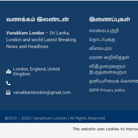
வணக்கம் இலண்டன்
இணைப்புகள்
எம்மைப்பற்றி
Vanakkam London
– Sri Lanka,
தொடர்புக்கு
London and world Latest Breaking
News and Headlines
விளம்பரம்
மரண அறிவித்தல்
விதிமுறைகளும்
London, England, United
நிபந்தனைகளும்
Kingdom
தனியுரிமைக் கொள்
GDPR Privacy policy
vanakkamlondon@gmail.com
@2013 – 2024 | Vanakkam London | All Rights Reserved.
This website uses cookies to improv