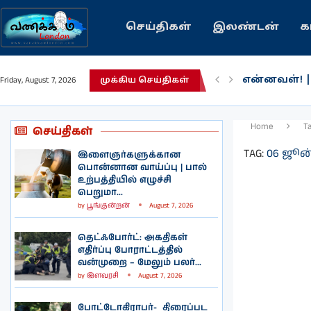
செய்திகள்
இலண்டன்
க
என்னவள்! 
Friday, August 7, 2026
முக்கிய செய்திகள்
பழைய கற்க
இந்தியவரலா
கவிதை | உ
காசாவில் போ
நல்ல சில 
பிரித்தானிய
இலங்கையில்
இலண்டனில்
Home
T
செய்திகள்
TAG:
06 ஜூன்
இளைஞர்களுக்கான
பொன்னான வாய்ப்பு | பால்
உற்பத்தியில் எழுச்சி
பெறுமா...
by
பூங்குன்றன்
August 7, 2026
தெட்ஃபோர்ட்: அகதிகள்
எதிர்ப்பு போராட்டத்தில்
வன்முறை – மேலும் பலர்...
by
இளவரசி
August 7, 2026
போட்டோகிராபர்- ‌ திரைப்பட