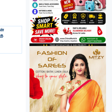
ன்
கு