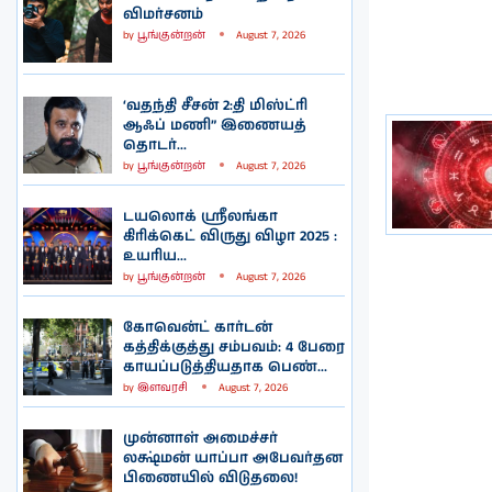
விமர்சனம்
by
பூங்குன்றன்
August 7, 2026
‘வதந்தி சீசன் 2:தி மிஸ்ட்ரி
ஆஃப் மணி” இணையத்
தொடர்...
by
பூங்குன்றன்
August 7, 2026
டயலொக் ஸ்ரீலங்கா
கிரிக்கெட் விருது விழா 2025 :
உயரிய...
by
பூங்குன்றன்
August 7, 2026
கோவென்ட் கார்டன்
கத்திக்குத்து சம்பவம்: 4 பேரை
காயப்படுத்தியதாக பெண்...
by
இளவரசி
August 7, 2026
முன்னாள் அமைச்சர்
லக்ஷ்மன் யாப்பா அபேவர்தன
பிணையில் விடுதலை!