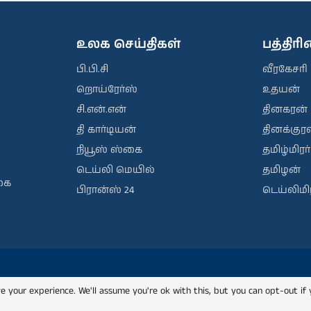
உலக செய்திகள்
பத்திர
பி.பி.சி
வீரகேசரி
றொய்ரேர்ஸ்
உதயன்
சி.என்.என்
தினகரன்
தி கார்டியன்
தினக்குரல
நியூஸ் ஸ்கை
தமிழ்மிரர்
டெய்லி மெயில்
தமிழன்
கை
பிரான்ஸ் 24
டெய்லிமிர
e your experience. We'll assume you're ok with this, but you can opt-out if 