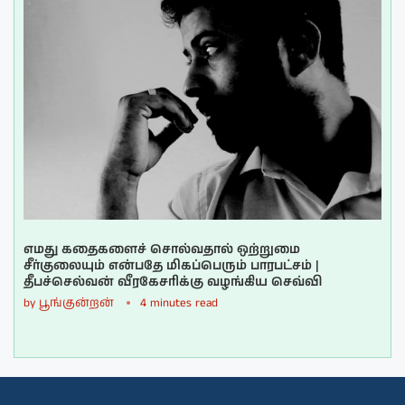
எமது கதைகளைச் சொல்வதால் ஒற்றுமை
சீர்குலையும் என்பதே மிகப்பெரும் பாரபட்சம் |
தீபச்செல்வன் வீரகேசரிக்கு வழங்கிய செவ்வி
by
பூங்குன்றன்
4 minutes read