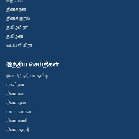
உதயன்
தினகரன்
தினக்குரல்
தமிழ்மிரர்
தமிழன்
டெய்லிமிரர்
இந்திய செய்திகள்
ஒன் இந்தியா தமிழ்
நக்கீரன்
தினமலர்
தினகரன்
மாலைமலர்
தினமணி
தினத்தந்தி