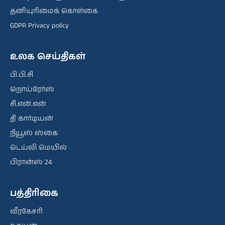
தனியுரிமைக் கொள்கை
GDPR Privacy policy
உலக செய்திகள்
பி.பி.சி
றொய்ரேர்ஸ்
சி.என்.என்
தி கார்டியன்
நியூஸ் ஸ்கை
டெய்லி மெயில்
பிரான்ஸ் 24
பத்திரிகை
வீரகேசரி