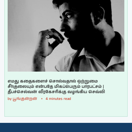
எமது கதைகளைச் சொல்வதால் ஒற்றுமை
சீர்குலையும் என்பதே மிகப்பெரும் பாரபட்சம் |
தீபச்செல்வன் வீரகேசரிக்கு வழங்கிய செவ்வி
by
பூங்குன்றன்
4 minutes read