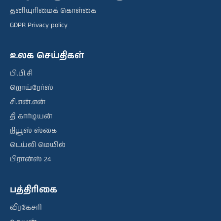
தனியுரிமைக் கொள்கை
GDPR Privacy policy
உலக செய்திகள்
பி.பி.சி
றொய்ரேர்ஸ்
சி.என்.என்
தி கார்டியன்
நியூஸ் ஸ்கை
டெய்லி மெயில்
பிரான்ஸ் 24
பத்திரிகை
வீரகேசரி