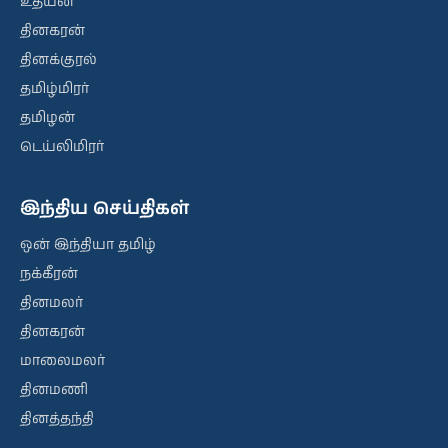
உதயன்
தினகரன்
தினக்குரல்
தமிழ்மிரர்
தமிழன்
டெய்லிமிரர்
இந்திய செய்திகள்
ஒன் இந்தியா தமிழ்
நக்கீரன்
தினமலர்
தினகரன்
மாலைமலர்
தினமணி
தினத்தந்தி