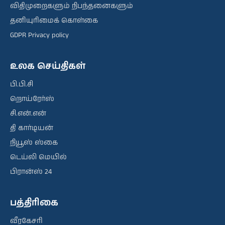
விதிமுறைகளும் நிபந்தனைகளும்
தனியுரிமைக் கொள்கை
GDPR Privacy policy
உலக செய்திகள்
பி.பி.சி
றொய்ரேர்ஸ்
சி.என்.என்
தி கார்டியன்
நியூஸ் ஸ்கை
டெய்லி மெயில்
பிரான்ஸ் 24
பத்திரிகை
வீரகேசரி