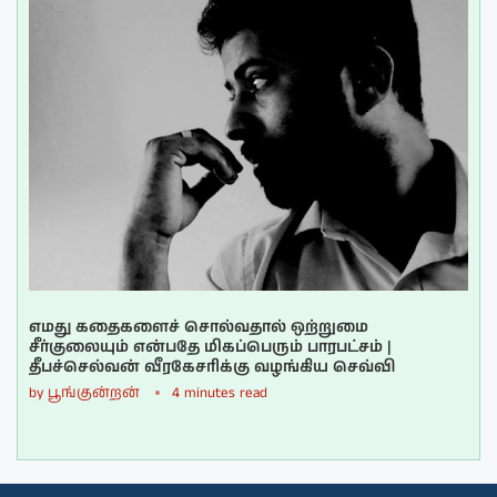
எமது கதைகளைச் சொல்வதால் ஒற்றுமை
சீர்குலையும் என்பதே மிகப்பெரும் பாரபட்சம் |
தீபச்செல்வன் வீரகேசரிக்கு வழங்கிய செவ்வி
by
பூங்குன்றன்
4 minutes read