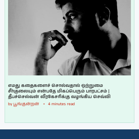
எமது கதைகளைச் சொல்வதால் ஒற்றுமை
சீர்குலையும் என்பதே மிகப்பெரும் பாரபட்சம் |
தீபச்செல்வன் வீரகேசரிக்கு வழங்கிய செவ்வி
by
பூங்குன்றன்
4 minutes read