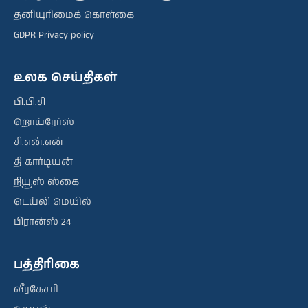
தனியுரிமைக் கொள்கை
GDPR Privacy policy
உலக செய்திகள்
பி.பி.சி
றொய்ரேர்ஸ்
சி.என்.என்
தி கார்டியன்
நியூஸ் ஸ்கை
டெய்லி மெயில்
பிரான்ஸ் 24
பத்திரிகை
வீரகேசரி