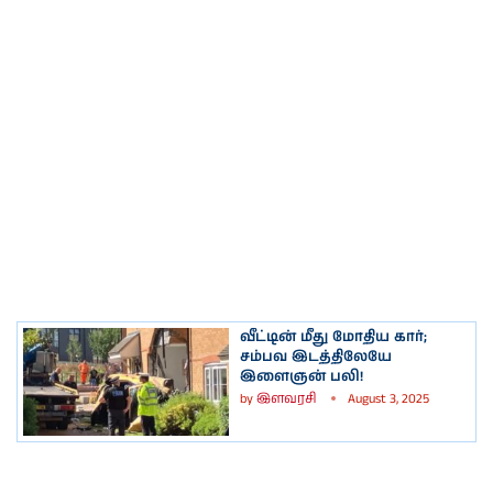
வீட்டின் மீது மோதிய கார்;
சம்பவ இடத்திலேயே
இளைஞன் பலி!
by
இளவரசி
August 3, 2025