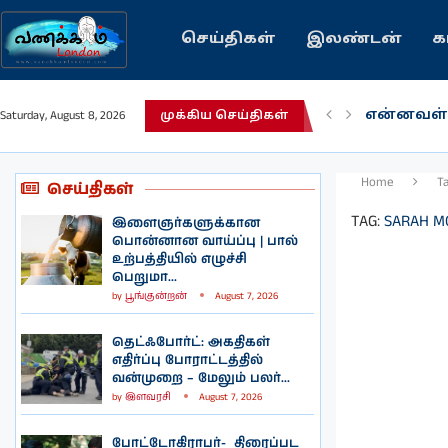
செய்திகள்
இலண்டன்
க
என்னவள்
Saturday, August 8, 2026
முக்கிய செய்திகள்
பழைய கற
இந்தியவர
கவிதை |
காசாவில் 
நல்ல சில
பிரித்தானி
இலங்கையி
இலண்டனி
Home
T
செய்திகள்
TAG:
SARAH 
இளைஞர்களுக்கான
பொன்னான வாய்ப்பு | பால்
உற்பத்தியில் எழுச்சி
பெறுமா...
by
பூங்குன்றன்
August 7, 2026
தெட்ஃபோர்ட்: அகதிகள்
எதிர்ப்பு போராட்டத்தில்
வன்முறை – மேலும் பலர்...
by
இளவரசி
August 7, 2026
போட்டோகிராபர்- ‌ திரைப்பட