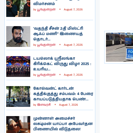
விமர்சனம்
by
பூங்குன்றன்
August 7, 2026
‘வதந்தி சீசன் 2:தி மிஸ்ட்ரி
ஆஃப் மணி” இணையத்
தொடர்...
by
பூங்குன்றன்
August 7, 2026
டயலொக் ஸ்ரீலங்கா
கிரிக்கெட் விருது விழா 2025 :
உயரிய...
by
பூங்குன்றன்
August 7, 2026
கோவென்ட் கார்டன்
கத்திக்குத்து சம்பவம்: 4 பேரை
காயப்படுத்தியதாக பெண்...
by
இளவரசி
August 7, 2026
முன்னாள் அமைச்சர்
லக்ஷ்மன் யாப்பா அபேவர்தன
பிணையில் விடுதலை!