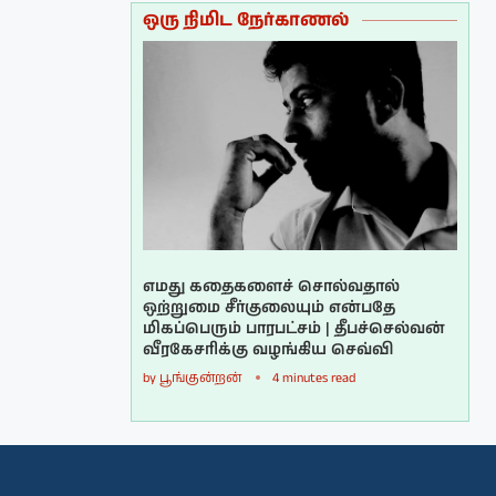
ஒரு நிமிட நேர்காணல்
எமது கதைகளைச் சொல்வதால்
ஒற்றுமை சீர்குலையும் என்பதே
மிகப்பெரும் பாரபட்சம் | தீபச்செல்வன்
வீரகேசரிக்கு வழங்கிய செவ்வி
by
பூங்குன்றன்
4 minutes read