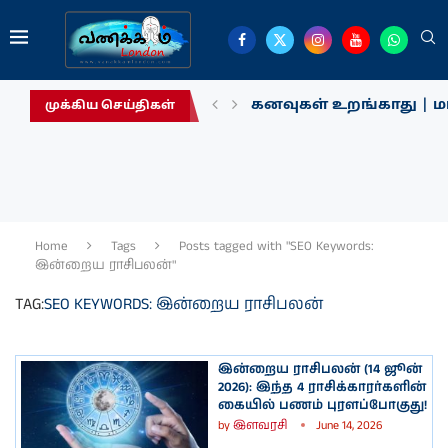
கனவுகள் உறங்காது | மா
முக்கிய செய்திகள்
Home
Tags
Posts tagged with "SEO Keywords:
இன்றைய ராசிபலன்"
TAG:
SEO KEYWORDS: இன்றைய ராசிபலன்
இன்றைய ராசிபலன் (14 ஜூன்
2026): இந்த 4 ராசிக்காரர்களின்
கையில் பணம் புரளப்போகுது!
by
இளவரசி
June 14, 2026