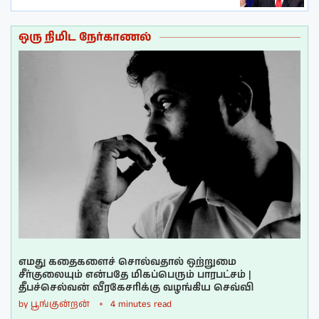
ஒரு நிமிட நேர்காணல்
எமது கதைகளைச் சொல்வதால் ஒற்றுமை
சீர்குலையும் என்பதே மிகப்பெரும் பாரபட்சம் |
தீபச்செல்வன் வீரகேசரிக்கு வழங்கிய செவ்வி
by
பூங்குன்றன்
4 minutes read