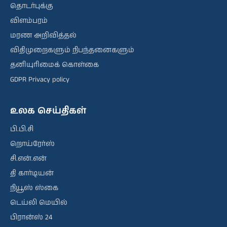
தொடர்புக்கு
விளம்பரம்
மரண அறிவித்தல்
விதிமுறைகளும் நிபந்தனைகளும்
தனியுரிமைக் கொள்கை
GDPR Privacy policy
உலக செய்திகள்
பி.பி.சி
றொய்ரேர்ஸ்
சி.என்.என்
தி கார்டியன்
நியூஸ் ஸ்கை
டெய்லி மெயில்
பிரான்ஸ் 24