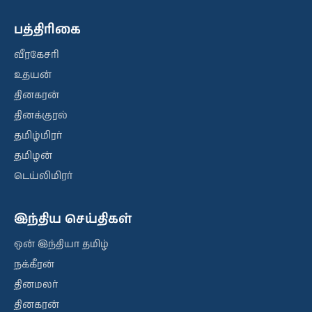
பத்திரிகை
வீரகேசரி
உதயன்
தினகரன்
தினக்குரல்
தமிழ்மிரர்
தமிழன்
டெய்லிமிரர்
இந்திய செய்திகள்
ஒன் இந்தியா தமிழ்
நக்கீரன்
தினமலர்
தினகரன்