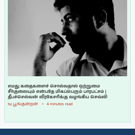
எமது கதைகளைச் சொல்வதால் ஒற்றுமை
சீர்குலையும் என்பதே மிகப்பெரும் பாரபட்சம் |
தீபச்செல்வன் வீரகேசரிக்கு வழங்கிய செவ்வி
by
பூங்குன்றன்
4 minutes read