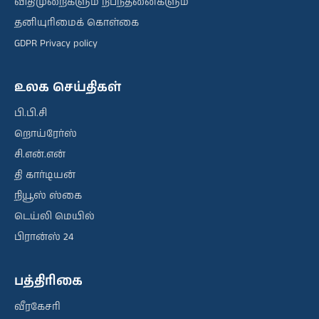
விதிமுறைகளும் நிபந்தனைகளும்
தனியுரிமைக் கொள்கை
GDPR Privacy policy
உலக செய்திகள்
பி.பி.சி
றொய்ரேர்ஸ்
சி.என்.என்
தி கார்டியன்
நியூஸ் ஸ்கை
டெய்லி மெயில்
பிரான்ஸ் 24
பத்திரிகை
வீரகேசரி