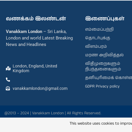
வணக்கம் இலண்டன்
இணைப்புகள்
எம்மைப்பற்றி
Vanakkam London
– Sri Lanka,
தொடர்புக்கு
London and world Latest Breaking
News and Headlines
விளம்பரம்
மரண அறிவித்தல்
விதிமுறைகளும்
London, England, United
நிபந்தனைகளும்
Kingdom
தனியுரிமைக் கொள்
GDPR Privacy policy
vanakkamlondon@gmail.com
@2013 – 2024 | Vanakkam London | All Rights Reserved.
This website uses cookies to improv