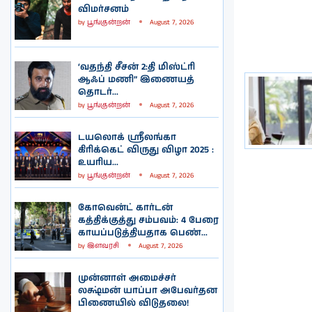
விமர்சனம்
by
பூங்குன்றன்
August 7, 2026
‘வதந்தி சீசன் 2:தி மிஸ்ட்ரி
ஆஃப் மணி” இணையத்
தொடர்...
by
பூங்குன்றன்
August 7, 2026
டயலொக் ஸ்ரீலங்கா
கிரிக்கெட் விருது விழா 2025 :
உயரிய...
by
பூங்குன்றன்
August 7, 2026
கோவென்ட் கார்டன்
கத்திக்குத்து சம்பவம்: 4 பேரை
காயப்படுத்தியதாக பெண்...
by
இளவரசி
August 7, 2026
முன்னாள் அமைச்சர்
லக்ஷ்மன் யாப்பா அபேவர்தன
பிணையில் விடுதலை!