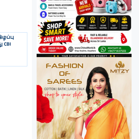
ழப்பு
 CBI