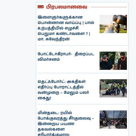
பிரபலமானவை
இளைஞர்களுக்கான
பொன்னான வாய்ப்பு | பால்
உற்பத்தியில் எழுச்சி
பெறுமா கண்டாவளை ? |
மா. சுவேந்திரன்
போட்டோகிராபர்- ‌ திரைப்பட
விமர்சனம்
தெட்ஃபோர்ட்: அகதிகள்
எதிர்ப்பு போராட்டத்தில்
வன்முறை – மேலும் பலர்
கைது!
மின்தடை: ரயில்
போக்குவரத்து சீர்குலைவு –
இன்றைய பயண
தகவல்களை
சரிபார்க்குமாறு