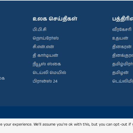
உலக செய்திகள்
பத்திர
பி.பி.சி
வீரகேசரி
றொய்ரேர்ஸ்
உதயன்
சி.என்.என்
தினகரன்
தி கார்டியன்
தினக்குரல
நியூஸ் ஸ்கை
தமிழ்மிரர்
டெய்லி மெயில்
தமிழன்
கை
பிரான்ஸ் 24
டெய்லிமிர
e your experience. We'll assume you're ok with this, but you can opt-out if 