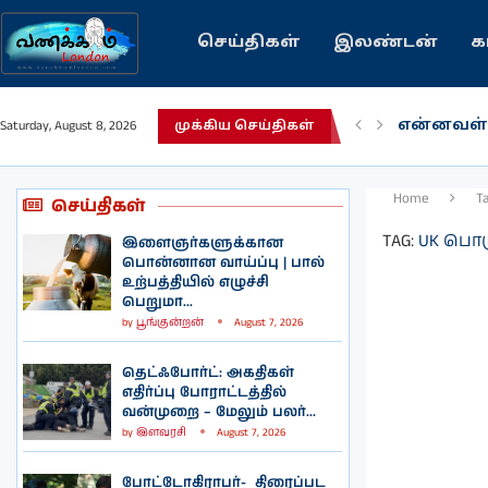
செய்திகள்
இலண்டன்
க
என்னவள்
Saturday, August 8, 2026
முக்கிய செய்திகள்
பழைய கற
இந்தியவர
கவிதை |
காசாவில் 
நல்ல சில
பிரித்தானி
இலங்கையி
இலண்டனி
Home
T
செய்திகள்
TAG:
UK பொர
இளைஞர்களுக்கான
பொன்னான வாய்ப்பு | பால்
உற்பத்தியில் எழுச்சி
பெறுமா...
by
பூங்குன்றன்
August 7, 2026
தெட்ஃபோர்ட்: அகதிகள்
எதிர்ப்பு போராட்டத்தில்
வன்முறை – மேலும் பலர்...
by
இளவரசி
August 7, 2026
போட்டோகிராபர்- ‌ திரைப்பட