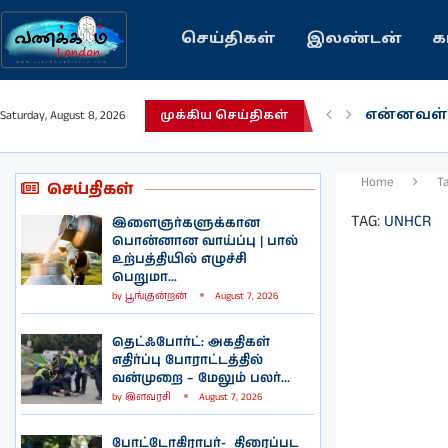
செய்திகள்
இலண்டன்
க
என்னவள்
Saturday, August 8, 2026
முக்கிய செய்திகள்
பழைய கற
இந்தியவர
கவிதை |
காசாவில் 
நல்ல சில
பிரித்தானி
இலங்கையி
இலண்டனி
Home
T
செய்திகள்
TAG:
UNHCR
இளைஞர்களுக்கான
பொன்னான வாய்ப்பு | பால்
உற்பத்தியில் எழுச்சி
பெறுமா...
by
பூங்குன்றன்
August 7, 2026
தெட்ஃபோர்ட்: அகதிகள்
எதிர்ப்பு போராட்டத்தில்
வன்முறை – மேலும் பலர்...
by
இளவரசி
August 7, 2026
போட்டோகிராபர்- ‌ திரைப்பட