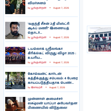
விமர்சனம்
by
பூங்குன்றன்
August 7, 2026
‘வதந்தி சீசன் 2:தி மிஸ்ட்ரி
ஆஃப் மணி” இணையத்
தொடர்...
by
பூங்குன்றன்
August 7, 2026
டயலொக் ஸ்ரீலங்கா
கிரிக்கெட் விருது விழா 2025 :
உயரிய...
by
பூங்குன்றன்
August 7, 2026
கோவென்ட் கார்டன்
கத்திக்குத்து சம்பவம்: 4 பேரை
காயப்படுத்தியதாக பெண்...
by
இளவரசி
August 7, 2026
முன்னாள் அமைச்சர்
லக்ஷ்மன் யாப்பா அபேவர்தன
பிணையில் விடுதலை!