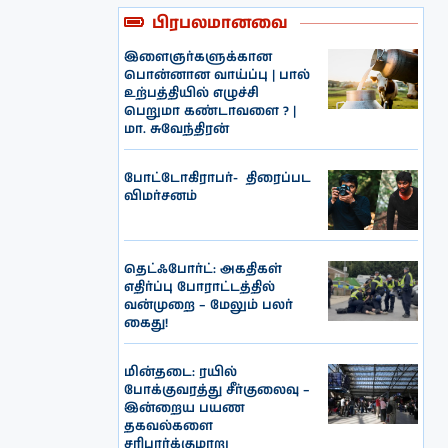
பிரபலமானவை
இளைஞர்களுக்கான
பொன்னான வாய்ப்பு | பால்
உற்பத்தியில் எழுச்சி
பெறுமா கண்டாவளை ? |
மா. சுவேந்திரன்
போட்டோகிராபர்- ‌ திரைப்பட
விமர்சனம்
தெட்ஃபோர்ட்: அகதிகள்
எதிர்ப்பு போராட்டத்தில்
வன்முறை – மேலும் பலர்
கைது!
மின்தடை: ரயில்
போக்குவரத்து சீர்குலைவு –
இன்றைய பயண
தகவல்களை
சரிபார்க்குமாறு