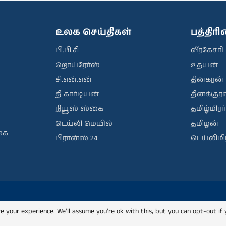
உலக செய்திகள்
பத்திர
பி.பி.சி
வீரகேசரி
றொய்ரேர்ஸ்
உதயன்
சி.என்.என்
தினகரன்
தி கார்டியன்
தினக்குரல
நியூஸ் ஸ்கை
தமிழ்மிரர்
டெய்லி மெயில்
தமிழன்
கை
பிரான்ஸ் 24
டெய்லிமிர
e your experience. We'll assume you're ok with this, but you can opt-out if 