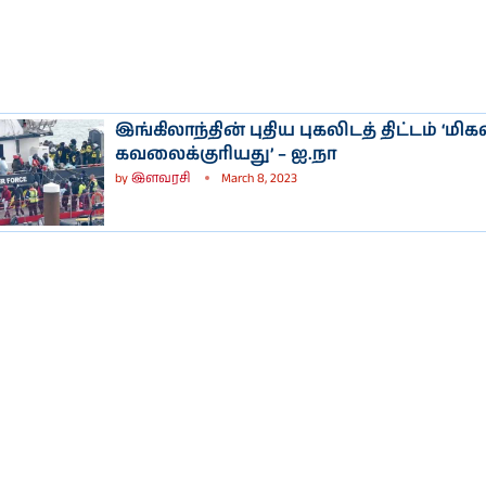
இங்கிலாந்தின் புதிய புகலிடத் திட்டம் ‘மிகவ
கவலைக்குரியது’ – ஐ.நா
by
இளவரசி
March 8, 2023