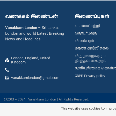
வணக்கம் இலண்டன்
இணைப்புகள்
எம்மைப்பற்றி
Vanakkam London
– Sri Lanka,
தொடர்புக்கு
London and world Latest Breaking
News and Headlines
விளம்பரம்
மரண அறிவித்தல்
விதிமுறைகளும்
London, England, United
நிபந்தனைகளும்
Kingdom
தனியுரிமைக் கொள்
GDPR Privacy policy
vanakkamlondon@gmail.com
@2013 – 2024 | Vanakkam London | All Rights Reserved.
This website uses cookies to improv