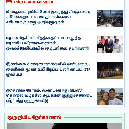
பிரபலமானவை
மின்தடை: ரயில் போக்குவரத்து சீர்குலைவு
– இன்றைய பயண தகவல்களை
சரிபார்க்குமாறு அறிவுறுத்தல்
ஈரான் தேசியக் கீதத்தைப் பாட மறுத்த
ஈரானிய வீராங்கனைகள்
ஆஸ்திரேலியாவில் குடியுரிமை பெற்றனர்!
இலங்கை சிறைச்சாலைகளில் வன்முறை:
கைதிகள் மூவர் உயிரிழப்பு, பலர் காயம்; STF
குவிப்பு!
ஏதென்ஸ் சோகம்: ஸ்காட்லாந்து பெண்
கொலை வழக்கில் ஆப்கான் குத்துச்சண்டை
வீரர் மீது குற்றச்சாட்டு
ஒரு நிமிட நேர்காணல்