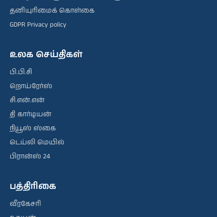
தனியுரிமைக் கொள்கை
GDPR Privacy policy
உலக செய்திகள்
பி.பி.சி
றொய்ரேர்ஸ்
சி.என்.என்
தி கார்டியன்
நியூஸ் ஸ்கை
டெய்லி மெயில்
பிரான்ஸ் 24
பத்திரிகை
வீரகேசரி