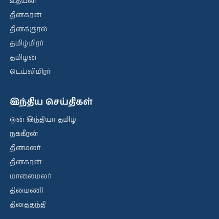
உதயன்
தினகரன்
தினக்குரல்
தமிழ்மிரர்
தமிழன்
டெய்லிமிரர்
இந்திய செய்திகள்
ஒன் இந்தியா தமிழ்
நக்கீரன்
தினமலர்
தினகரன்
மாலைமலர்
தினமணி
தினத்தந்தி