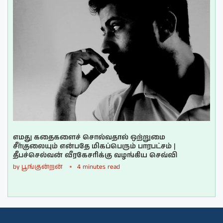
எமது கதைகளைச் சொல்வதால் ஒற்றுமை
சீர்குலையும் என்பதே மிகப்பெரும் பாரபட்சம் |
தீபச்செல்வன் வீரகேசரிக்கு வழங்கிய செவ்வி
by
பூங்குன்றன்
4 minutes read