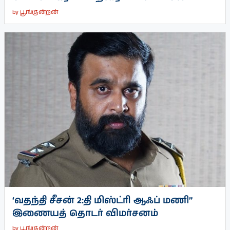
by
பூங்குன்றன்
‘வதந்தி சீசன் 2:தி மிஸ்ட்ரி ஆஃப் மணி”
இணையத் தொடர் விமர்சனம்
by
பூங்குன்றன்