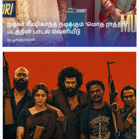
நடிகர் ரிஷிகாந்த் நடிக்கும் ‘மொத ராத்திரி’
படத்தின் பாடல் வெளியீடு
by
பூங்குன்றன்