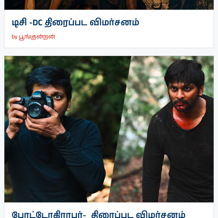
டிசி -DC திரைப்பட விமர்சனம்
by
பூங்குன்றன்
போட்டோகிராபர்- ‌ திரைப்பட விமர்சனம்