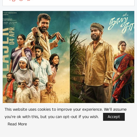
This website uses cookies to improve your experience. We'll assume
ஓகஸ்ட் 7ஆம் திகதி ஜீ 5 டிஜிட்டல் தளத்தில்
you're ok with this, but you can opt-out if you wish.
Accept
வெளியாகும் விஜய் அண்டனியின்...
Read More
by
பூங்குன்றன்