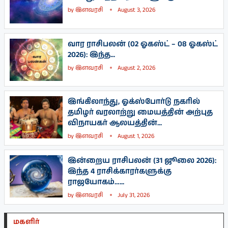
by
இளவரசி
August 3, 2026
வார ராசிபலன் (02 ஓகஸ்ட் – 08 ஓகஸ்ட்
2026): இந்த...
by
இளவரசி
August 2, 2026
இங்கிலாந்து, ஓக்ஸ்போர்டு நகரில்
தமிழர் வரலாற்று மையத்தின் அற்புத
விநாயகர் ஆலயத்தின்...
by
இளவரசி
August 1, 2026
இன்றைய ராசிபலன் (31 ஜூலை 2026):
இந்த 4 ராசிக்காரர்களுக்கு
ராஜயோகம்…...
by
இளவரசி
July 31, 2026
மகளிர்