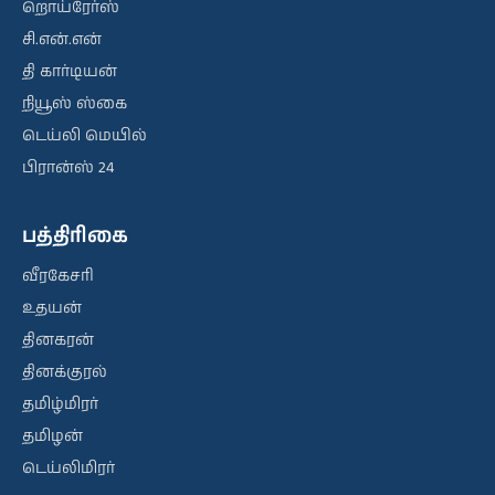
றொய்ரேர்ஸ்
சி.என்.என்
தி கார்டியன்
நியூஸ் ஸ்கை
டெய்லி மெயில்
பிரான்ஸ் 24
பத்திரிகை
வீரகேசரி
உதயன்
தினகரன்
தினக்குரல்
தமிழ்மிரர்
தமிழன்
டெய்லிமிரர்