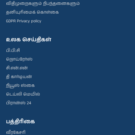
விதிமுறைகளும் நிபந்தனைகளும்
தனியுரிமைக் கொள்கை
GDPR Privacy policy
உலக செய்திகள்
பி.பி.சி
றொய்ரேர்ஸ்
சி.என்.என்
தி கார்டியன்
நியூஸ் ஸ்கை
டெய்லி மெயில்
பிரான்ஸ் 24
பத்திரிகை
வீரகேசரி