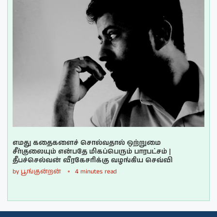
எமது கதைகளைச் சொல்வதால் ஒற்றுமை
சீர்குலையும் என்பதே மிகப்பெரும் பாரபட்சம் |
தீபச்செல்வன் வீரகேசரிக்கு வழங்கிய செவ்வி
by
பூங்குன்றன்
4 minutes read