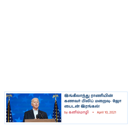
இங்கிலாந்து ராணியின்
கணவர் பிலிப் மறைவு- ஜோ
பைடன் இரங்கல்!
by
கனிமொழி
April 10, 2021