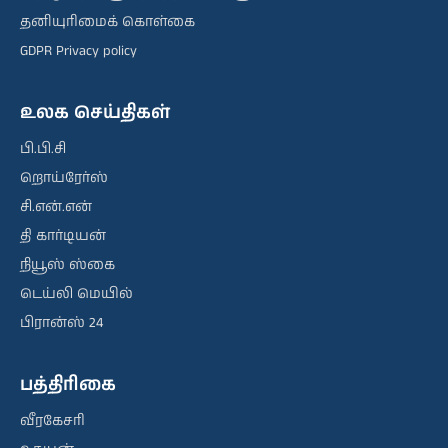
தனியுரிமைக் கொள்கை
GDPR Privacy policy
உலக செய்திகள்
பி.பி.சி
றொய்ரேர்ஸ்
சி.என்.என்
தி கார்டியன்
நியூஸ் ஸ்கை
டெய்லி மெயில்
பிரான்ஸ் 24
பத்திரிகை
வீரகேசரி