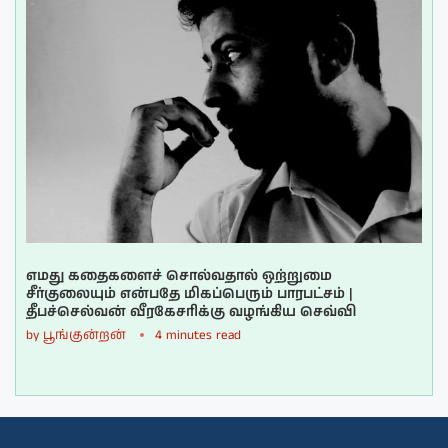
எமது கதைகளைச் சொல்வதால் ஒற்றுமை
சீர்குலையும் என்பதே மிகப்பெரும் பாரபட்சம் |
தீபச்செல்வன் வீரகேசரிக்கு வழங்கிய செவ்வி
by
பூங்குன்றன்
4 minutes read