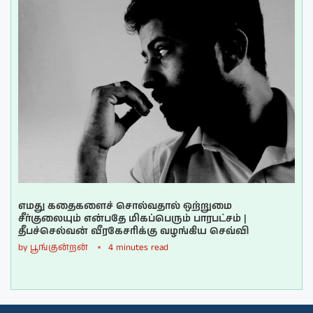
எமது கதைகளைச் சொல்வதால் ஒற்றுமை
சீர்குலையும் என்பதே மிகப்பெரும் பாரபட்சம் |
தீபச்செல்வன் வீரகேசரிக்கு வழங்கிய செவ்வி
by
பூங்குன்றன்
4 minutes read