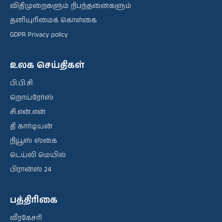
விதிமுறைகளும் நிபந்தனைகளும்
தனியுரிமைக் கொள்கை
GDPR Privacy policy
உலக செய்திகள்
பி.பி.சி
றொய்ரேர்ஸ்
சி.என்.என்
தி கார்டியன்
நியூஸ் ஸ்கை
டெய்லி மெயில்
பிரான்ஸ் 24
பத்திரிகை
வீரகேசரி