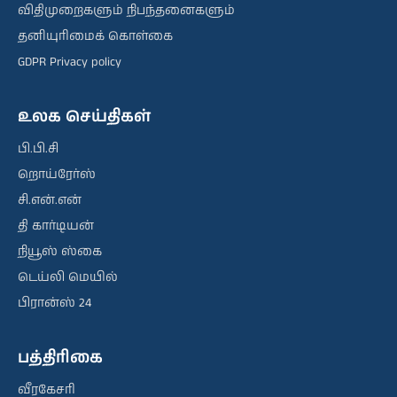
விதிமுறைகளும் நிபந்தனைகளும்
தனியுரிமைக் கொள்கை
GDPR Privacy policy
உலக செய்திகள்
பி.பி.சி
றொய்ரேர்ஸ்
சி.என்.என்
தி கார்டியன்
நியூஸ் ஸ்கை
டெய்லி மெயில்
பிரான்ஸ் 24
பத்திரிகை
வீரகேசரி