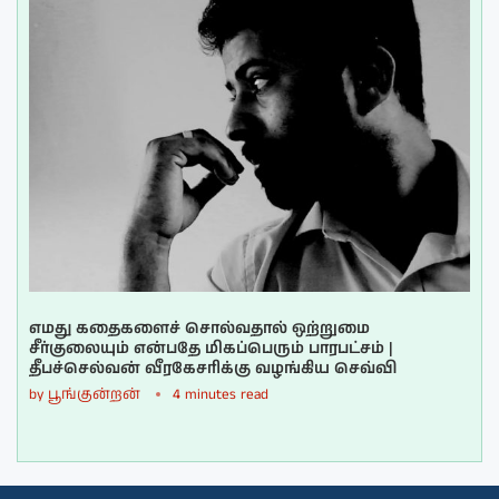
எமது கதைகளைச் சொல்வதால் ஒற்றுமை
சீர்குலையும் என்பதே மிகப்பெரும் பாரபட்சம் |
தீபச்செல்வன் வீரகேசரிக்கு வழங்கிய செவ்வி
by
பூங்குன்றன்
4 minutes read