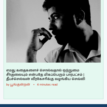
எமது கதைகளைச் சொல்வதால் ஒற்றுமை
சீர்குலையும் என்பதே மிகப்பெரும் பாரபட்சம் |
தீபச்செல்வன் வீரகேசரிக்கு வழங்கிய செவ்வி
by
பூங்குன்றன்
4 minutes read