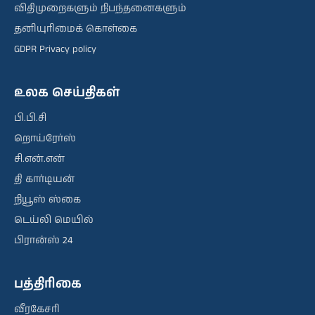
விதிமுறைகளும் நிபந்தனைகளும்
தனியுரிமைக் கொள்கை
GDPR Privacy policy
உலக செய்திகள்
பி.பி.சி
றொய்ரேர்ஸ்
சி.என்.என்
தி கார்டியன்
நியூஸ் ஸ்கை
டெய்லி மெயில்
பிரான்ஸ் 24
பத்திரிகை
வீரகேசரி