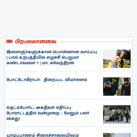
பிரபலமானவை
இளைஞர்களுக்கான பொன்னான வாய்ப்பு
| பால் உற்பத்தியில் எழுச்சி பெறுமா
கண்டாவளை ? | மா. சுவேந்திரன்
போட்டோகிராபர்- ‌ திரைப்பட விமர்சனம்
தெட்ஃபோர்ட்: அகதிகள் எதிர்ப்பு
போராட்டத்தில் வன்முறை – மேலும் பலர்
கைது!
யாழ்ப்பாணம் சிறைச்சாலையிலும்