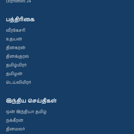
பிரான்ஸ் 24
பத்திரிகை
வீரகேசரி
உதயன்
தினகரன்
தினக்குரல்
தமிழ்மிரர்
தமிழன்
டெய்லிமிரர்
இந்திய செய்திகள்
ஒன் இந்தியா தமிழ்
நக்கீரன்
தினமலர்