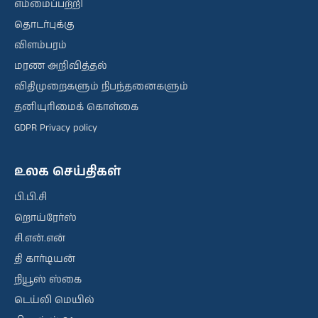
எம்மைப்பற்றி
தொடர்புக்கு
விளம்பரம்
மரண அறிவித்தல்
விதிமுறைகளும் நிபந்தனைகளும்
தனியுரிமைக் கொள்கை
GDPR Privacy policy
உலக செய்திகள்
பி.பி.சி
றொய்ரேர்ஸ்
சி.என்.என்
தி கார்டியன்
நியூஸ் ஸ்கை
டெய்லி மெயில்