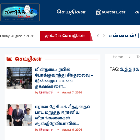
செய்திகள்
இலண்டன்
க
என்னவள்! 
Friday, August 7, 2026
முக்கிய செய்திகள்
பழைய கற்க
இந்தியவரலா
கவிதை | உ
காசாவில் போ
நல்ல சில 
பிரித்தானிய
இலங்கையில்
இலண்டனில்
Home
T
செய்திகள்
TAG:
உத்தரக
மின்தடை: ரயில்
போக்குவரத்து சீர்குலைவு –
இன்றைய பயண
தகவல்களை...
by
இளவரசி
August 7, 2026
ஈரான் தேசியக் கீதத்தைப்
பாட மறுத்த ஈரானிய
வீராங்கனைகள்
ஆஸ்திரேலியாவில்...
by
இளவரசி
August 6, 2026