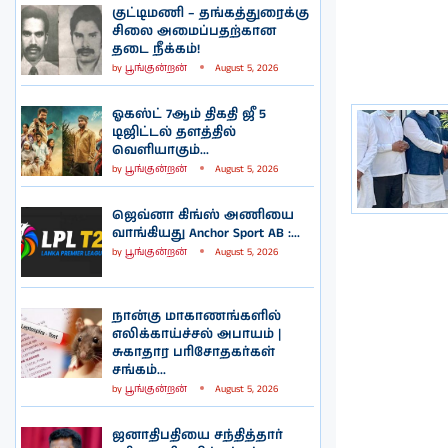
குட்டிமணி – தங்கத்துரைக்கு
சிலை அமைப்பதற்கான
தடை நீக்கம்!
by
பூங்குன்றன்
August 5, 2026
ஓகஸ்ட் 7ஆம் திகதி ஜீ 5
டிஜிட்டல் தளத்தில்
வெளியாகும்...
by
பூங்குன்றன்
August 5, 2026
ஜெவ்னா கிங்ஸ் அணியை
வாங்கியது Anchor Sport AB :...
by
பூங்குன்றன்
August 5, 2026
நான்கு மாகாணங்களில்
எலிக்காய்ச்சல் அபாயம் |
சுகாதார பரிசோதகர்கள்
சங்கம்...
by
பூங்குன்றன்
August 5, 2026
ஜனாதிபதியை சந்தித்தார்