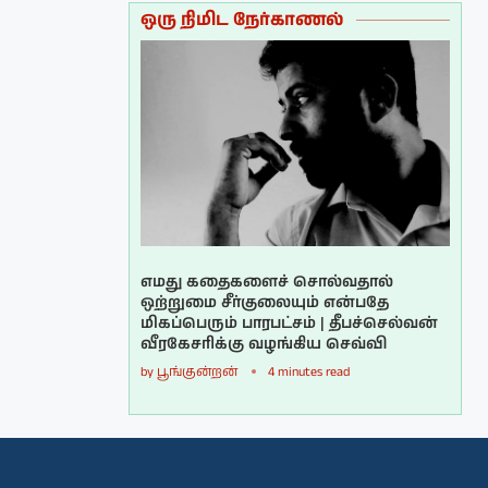
ஒரு நிமிட நேர்காணல்
எமது கதைகளைச் சொல்வதால்
ஒற்றுமை சீர்குலையும் என்பதே
மிகப்பெரும் பாரபட்சம் | தீபச்செல்வன்
வீரகேசரிக்கு வழங்கிய செவ்வி
by
பூங்குன்றன்
4 minutes read