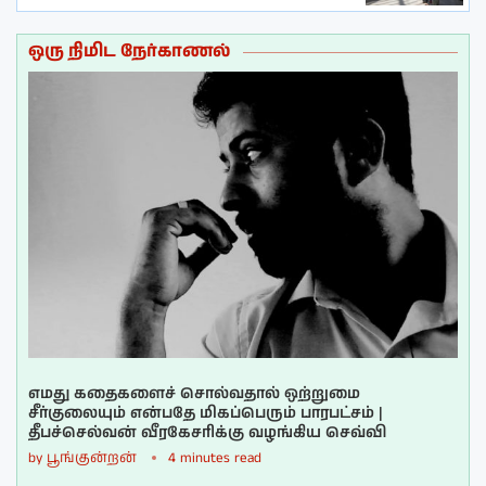
ஒரு நிமிட நேர்காணல்
எமது கதைகளைச் சொல்வதால் ஒற்றுமை
சீர்குலையும் என்பதே மிகப்பெரும் பாரபட்சம் |
தீபச்செல்வன் வீரகேசரிக்கு வழங்கிய செவ்வி
by
பூங்குன்றன்
4 minutes read