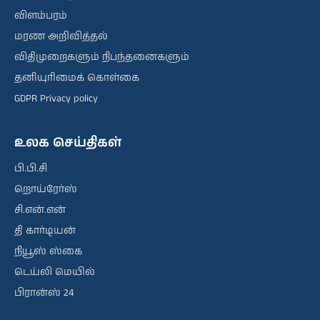
விளம்பரம்
மரண அறிவித்தல்
விதிமுறைகளும் நிபந்தனைகளும்
தனியுரிமைக் கொள்கை
GDPR Privacy policy
உலக செய்திகள்
பி.பி.சி
றொய்ரேர்ஸ்
சி.என்.என்
தி கார்டியன்
நியூஸ் ஸ்கை
டெய்லி மெயில்
பிரான்ஸ் 24