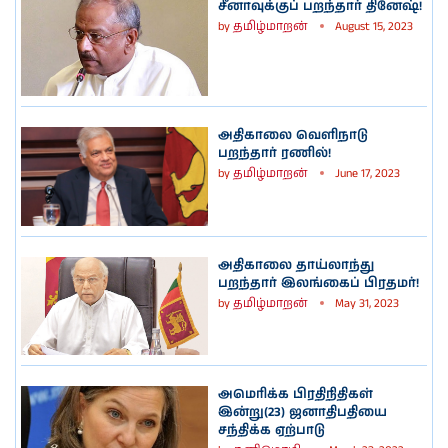
சீனாவுக்குப் பறந்தார் தினேஷ்!
by
தமிழ்மாறன்
August 15, 2023
அதிகாலை வெளிநாடு
பறந்தார் ரணில்!
by
தமிழ்மாறன்
June 17, 2023
அதிகாலை தாய்லாந்து
பறந்தார் இலங்கைப் பிரதமர்!
by
தமிழ்மாறன்
May 31, 2023
அமெரிக்க பிரதிநிதிகள்
இன்று(23) ஜனாதிபதியை
சந்திக்க ஏற்பாடு