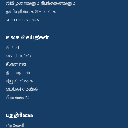
விதிமுறைகளும் நிபந்தனைகளும்
தனியுரிமைக் கொள்கை
GDPR Privacy policy
உலக செய்திகள்
பி.பி.சி
றொய்ரேர்ஸ்
சி.என்.என்
தி கார்டியன்
நியூஸ் ஸ்கை
டெய்லி மெயில்
பிரான்ஸ் 24
பத்திரிகை
வீரகேசரி