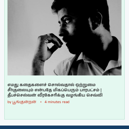
எமது கதைகளைச் சொல்வதால் ஒற்றுமை
சீர்குலையும் என்பதே மிகப்பெரும் பாரபட்சம் |
தீபச்செல்வன் வீரகேசரிக்கு வழங்கிய செவ்வி
by
பூங்குன்றன்
4 minutes read