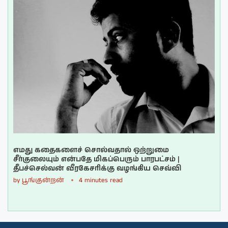
எமது கதைகளைச் சொல்வதால் ஒற்றுமை
சீர்குலையும் என்பதே மிகப்பெரும் பாரபட்சம் |
தீபச்செல்வன் வீரகேசரிக்கு வழங்கிய செவ்வி
by
பூங்குன்றன்
4 minutes read