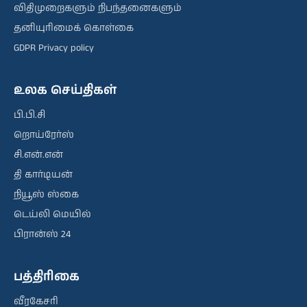
விதிமுறைகளும் நிபந்தனைகளும்
தனியுரிமைக் கொள்கை
GDPR Privacy policy
உலக செய்திகள்
பி.பி.சி
றொய்ரேர்ஸ்
சி.என்.என்
தி கார்டியன்
நியூஸ் ஸ்கை
டெய்லி மெயில்
பிரான்ஸ் 24
பத்திரிகை
வீரகேசரி