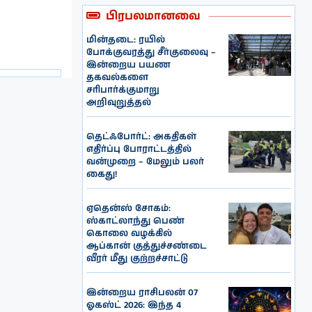
பிரபலமானவை
மின்தடை: ரயில்
போக்குவரத்து சீர்குலைவு –
இன்றைய பயண
தகவல்களை
சரிபார்க்குமாறு
அறிவுறுத்தல்
தெட்ஃபோர்ட்: அகதிகள்
எதிர்ப்பு போராட்டத்தில்
வன்முறை – மேலும் பலர்
கைது!
ஏதென்ஸ் சோகம்:
ஸ்காட்லாந்து பெண்
கொலை வழக்கில்
ஆப்கான் குத்துச்சண்டை
வீரர் மீது குற்றச்சாட்டு
இன்றைய ராசிபலன் 07
ஓகஸ்ட் 2026: இந்த 4