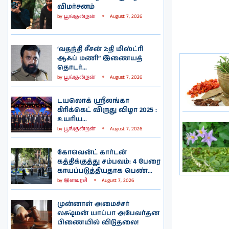
விமர்சனம்
by
பூங்குன்றன்
August 7, 2026
‘வதந்தி சீசன் 2:தி மிஸ்ட்ரி
ஆஃப் மணி” இணையத்
தொடர்...
by
பூங்குன்றன்
August 7, 2026
டயலொக் ஸ்ரீலங்கா
கிரிக்கெட் விருது விழா 2025 :
உயரிய...
by
பூங்குன்றன்
August 7, 2026
கோவென்ட் கார்டன்
கத்திக்குத்து சம்பவம்: 4 பேரை
காயப்படுத்தியதாக பெண்...
by
இளவரசி
August 7, 2026
முன்னாள் அமைச்சர்
லக்ஷ்மன் யாப்பா அபேவர்தன
பிணையில் விடுதலை!