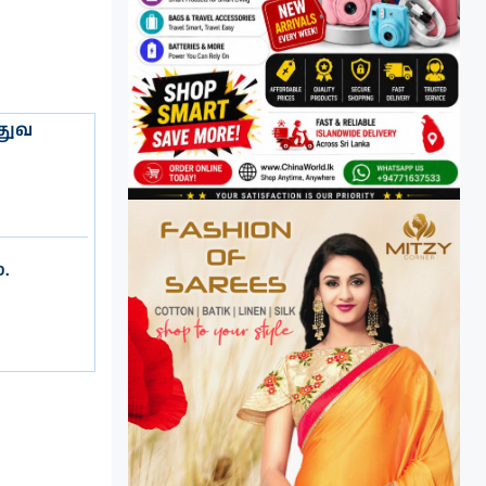
்துவ
்.