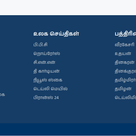
உலக செய்திகள்
பத்திர
பி.பி.சி
வீரகேசரி
றொய்ரேர்ஸ்
உதயன்
சி.என்.என்
தினகரன்
தி கார்டியன்
தினக்குரல
நியூஸ் ஸ்கை
தமிழ்மிரர்
டெய்லி மெயில்
தமிழன்
கை
பிரான்ஸ் 24
டெய்லிமிர