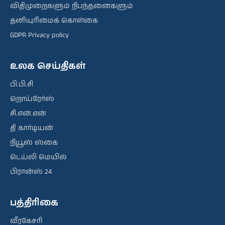
விதிமுறைகளும் நிபந்தனைகளும்
தனியுரிமைக் கொள்கை
GDPR Privacy policy
உலக செய்திகள்
பி.பி.சி
றொய்ரேர்ஸ்
சி.என்.என்
தி கார்டியன்
நியூஸ் ஸ்கை
டெய்லி மெயில்
பிரான்ஸ் 24
பத்திரிகை
வீரகேசரி