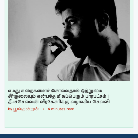
எமது கதைகளைச் சொல்வதால் ஒற்றுமை
சீர்குலையும் என்பதே மிகப்பெரும் பாரபட்சம் |
தீபச்செல்வன் வீரகேசரிக்கு வழங்கிய செவ்வி
by
பூங்குன்றன்
4 minutes read