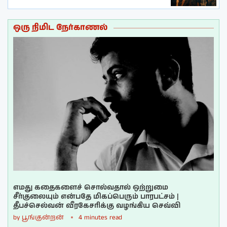
ஒரு நிமிட நேர்காணல்
எமது கதைகளைச் சொல்வதால் ஒற்றுமை
சீர்குலையும் என்பதே மிகப்பெரும் பாரபட்சம் |
தீபச்செல்வன் வீரகேசரிக்கு வழங்கிய செவ்வி
by
பூங்குன்றன்
4 minutes read