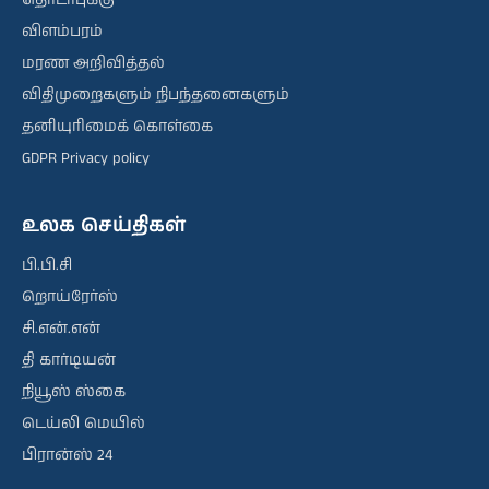
தொடர்புக்கு
விளம்பரம்
மரண அறிவித்தல்
விதிமுறைகளும் நிபந்தனைகளும்
தனியுரிமைக் கொள்கை
GDPR Privacy policy
உலக செய்திகள்
பி.பி.சி
றொய்ரேர்ஸ்
சி.என்.என்
தி கார்டியன்
நியூஸ் ஸ்கை
டெய்லி மெயில்
பிரான்ஸ் 24