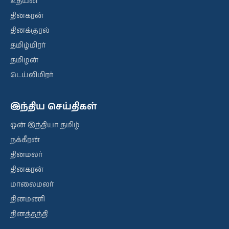
உதயன்
தினகரன்
தினக்குரல்
தமிழ்மிரர்
தமிழன்
டெய்லிமிரர்
இந்திய செய்திகள்
ஒன் இந்தியா தமிழ்
நக்கீரன்
தினமலர்
தினகரன்
மாலைமலர்
தினமணி
தினத்தந்தி