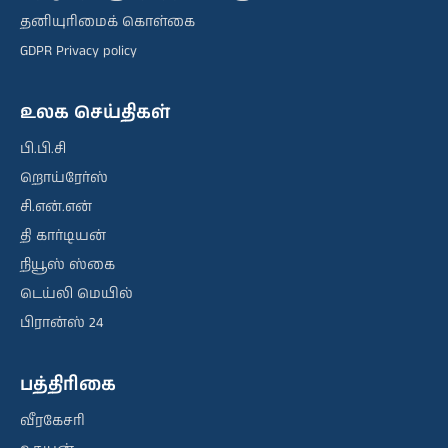
தனியுரிமைக் கொள்கை
GDPR Privacy policy
உலக செய்திகள்
பி.பி.சி
றொய்ரேர்ஸ்
சி.என்.என்
தி கார்டியன்
நியூஸ் ஸ்கை
டெய்லி மெயில்
பிரான்ஸ் 24
பத்திரிகை
வீரகேசரி