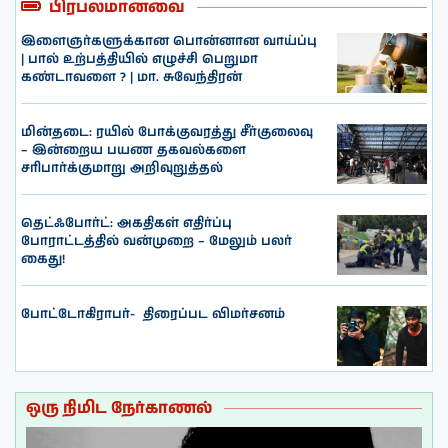
பிரபலமானவை
இளைஞர்களுக்கான பொன்னான வாய்ப்பு
| பால் உற்பத்தியில் எழுச்சி பெறுமா
கண்டாவளை ? | மா. சுவேந்திரன்
மின்தடை: ரயில் போக்குவரத்து சீர்குலைவு
– இன்றைய பயண தகவல்களை
சரிபார்க்குமாறு அறிவுறுத்தல்
தெட்ஃபோர்ட்: அகதிகள் எதிர்ப்பு
போராட்டத்தில் வன்முறை – மேலும் பலர்
கைது!
போட்டோகிராபர்- ‌ திரைப்பட விமர்சனம்
ஒரு நிமிட நேர்காணல்