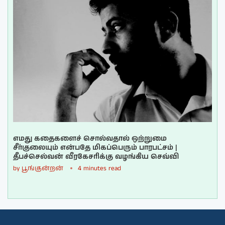
எமது கதைகளைச் சொல்வதால் ஒற்றுமை
சீர்குலையும் என்பதே மிகப்பெரும் பாரபட்சம் |
தீபச்செல்வன் வீரகேசரிக்கு வழங்கிய செவ்வி
by
பூங்குன்றன்
4 minutes read