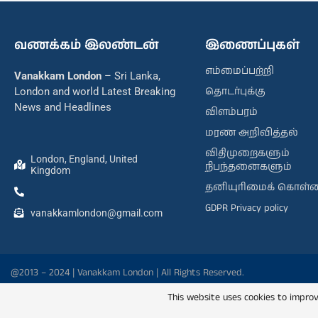
வணக்கம் இலண்டன்
இணைப்புகள்
எம்மைப்பற்றி
Vanakkam London
– Sri Lanka,
தொடர்புக்கு
London and world Latest Breaking
News and Headlines
விளம்பரம்
மரண அறிவித்தல்
விதிமுறைகளும்
London, England, United
நிபந்தனைகளும்
Kingdom
தனியுரிமைக் கொள்
GDPR Privacy policy
vanakkamlondon@gmail.com
@2013 – 2024 | Vanakkam London | All Rights Reserved.
This website uses cookies to improv