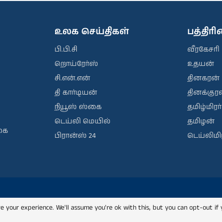
உலக செய்திகள்
பத்திர
பி.பி.சி
வீரகேசரி
றொய்ரேர்ஸ்
உதயன்
சி.என்.என்
தினகரன்
தி கார்டியன்
தினக்குரல
நியூஸ் ஸ்கை
தமிழ்மிரர்
டெய்லி மெயில்
தமிழன்
கை
பிரான்ஸ் 24
டெய்லிமிர
e your experience. We'll assume you're ok with this, but you can opt-out if 