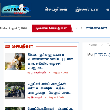
செய்திகள்
இலண்டன்
க
என்னவள்! 
Friday, August 7, 2026
முக்கிய செய்திகள்
பழைய கற்க
இந்தியவரலா
கவிதை | உ
காசாவில் போ
நல்ல சில 
பிரித்தானிய
இலங்கையில்
இலண்டனில்
Home
T
செய்திகள்
TAG:
நால்வரு
இளைஞர்களுக்கான
பொன்னான வாய்ப்பு | பால்
உற்பத்தியில் எழுச்சி
பெறுமா...
by
பூங்குன்றன்
August 7, 2026
தெட்ஃபோர்ட்: அகதிகள்
எதிர்ப்பு போராட்டத்தில்
வன்முறை – மேலும் பலர்...
by
இளவரசி
August 7, 2026
போட்டோகிராபர்- ‌ திரைப்பட