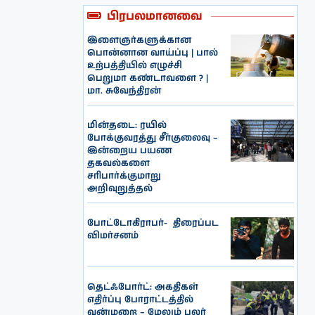
பிரபலமானவை
இளைஞர்களுக்கான
பொன்னான வாய்ப்பு | பால்
உற்பத்தியில் எழுச்சி
பெறுமா கண்டாவளை ? |
மா. சுவேந்திரன்
மின்தடை: ரயில்
போக்குவரத்து சீர்குலைவு –
இன்றைய பயண
தகவல்களை
சரிபார்க்குமாறு
அறிவுறுத்தல்
போட்டோகிராபர்- ‌ திரைப்பட
விமர்சனம்
தெட்ஃபோர்ட்: அகதிகள்
எதிர்ப்பு போராட்டத்தில்
வன்முறை – மேலும் பலர்