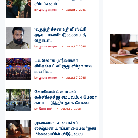
விமர்சனம்
by
பூங்குன்றன்
August 7, 2026
‘வதந்தி சீசன் 2:தி மிஸ்ட்ரி
ஆஃப் மணி” இணையத்
தொடர்...
by
பூங்குன்றன்
August 7, 2026
டயலொக் ஸ்ரீலங்கா
கிரிக்கெட் விருது விழா 2025 :
உயரிய...
by
பூங்குன்றன்
August 7, 2026
கோவென்ட் கார்டன்
கத்திக்குத்து சம்பவம்: 4 பேரை
காயப்படுத்தியதாக பெண்...
by
இளவரசி
August 7, 2026
முன்னாள் அமைச்சர்
லக்ஷ்மன் யாப்பா அபேவர்தன
பிணையில் விடுதலை!