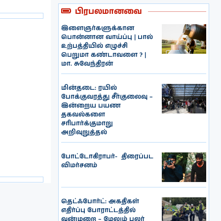
பிரபலமானவை
இளைஞர்களுக்கான
பொன்னான வாய்ப்பு | பால்
உற்பத்தியில் எழுச்சி
பெறுமா கண்டாவளை ? |
மா. சுவேந்திரன்
மின்தடை: ரயில்
போக்குவரத்து சீர்குலைவு –
இன்றைய பயண
தகவல்களை
சரிபார்க்குமாறு
அறிவுறுத்தல்
போட்டோகிராபர்- ‌ திரைப்பட
விமர்சனம்
தெட்ஃபோர்ட்: அகதிகள்
எதிர்ப்பு போராட்டத்தில்
வன்முறை – மேலும் பலர்