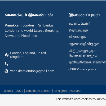
வணக்கம் இலண்டன்
இணைப்புகள்
எம்மைப்பற்றி
Vanakkam London
– Sri Lanka,
தொடர்புக்கு
London and world Latest Breaking
News and Headlines
விளம்பரம்
மரண அறிவித்தல்
விதிமுறைகளும்
London, England, United
நிபந்தனைகளும்
Kingdom
தனியுரிமைக் கொள்
GDPR Privacy policy
vanakkamlondon@gmail.com
@2013 – 2024 | Vanakkam London | All Rights Reserved.
This website uses cookies to improv