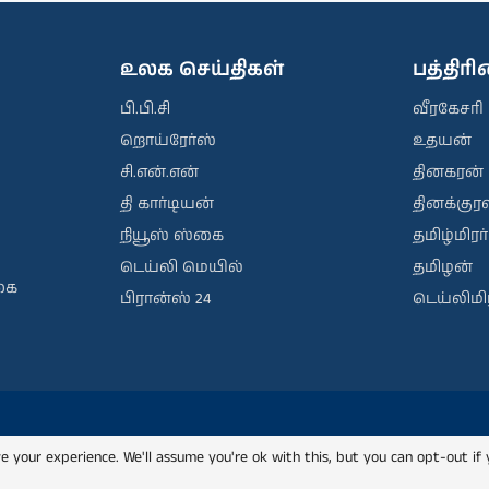
உலக செய்திகள்
பத்திர
பி.பி.சி
வீரகேசரி
றொய்ரேர்ஸ்
உதயன்
சி.என்.என்
தினகரன்
தி கார்டியன்
தினக்குரல
நியூஸ் ஸ்கை
தமிழ்மிரர்
டெய்லி மெயில்
தமிழன்
கை
பிரான்ஸ் 24
டெய்லிமிர
e your experience. We'll assume you're ok with this, but you can opt-out if 