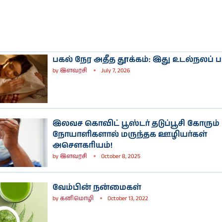
பகல் நேர அதீத தூக்கம்: இது உடல்நலப் பா
by
இளவரசி
July 7, 2026
இலவச கொவிட் பூஸ்டர் தடுப்பூசி கோரும்
நோயாளிகளால் மருந்தக ஊழியர்கள்
அசௌகரியம்!
by
இளவரசி
October 8, 2025
வேம்பின் நன்மைகள்
by
கனிமொழி
October 13, 2022