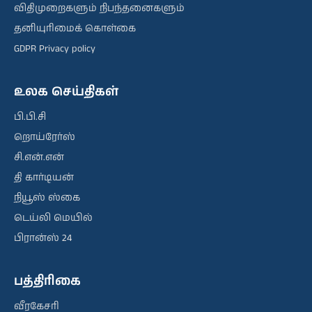
விதிமுறைகளும் நிபந்தனைகளும்
தனியுரிமைக் கொள்கை
GDPR Privacy policy
உலக செய்திகள்
பி.பி.சி
றொய்ரேர்ஸ்
சி.என்.என்
தி கார்டியன்
நியூஸ் ஸ்கை
டெய்லி மெயில்
பிரான்ஸ் 24
பத்திரிகை
வீரகேசரி