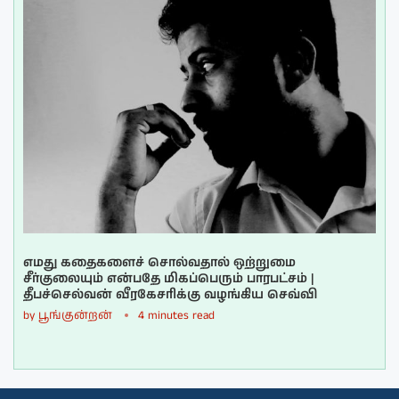
எமது கதைகளைச் சொல்வதால் ஒற்றுமை
சீர்குலையும் என்பதே மிகப்பெரும் பாரபட்சம் |
தீபச்செல்வன் வீரகேசரிக்கு வழங்கிய செவ்வி
by
பூங்குன்றன்
4 minutes read