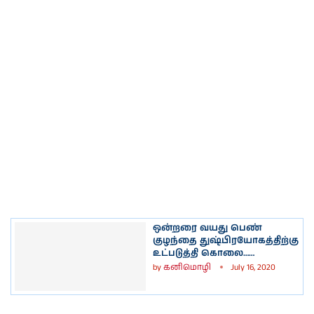
ஒன்றரை வயது பெண்
குழந்தை துஷ்பிரயோகத்திற்கு
உட்படுத்தி கொலை……
by
கனிமொழி
July 16, 2020