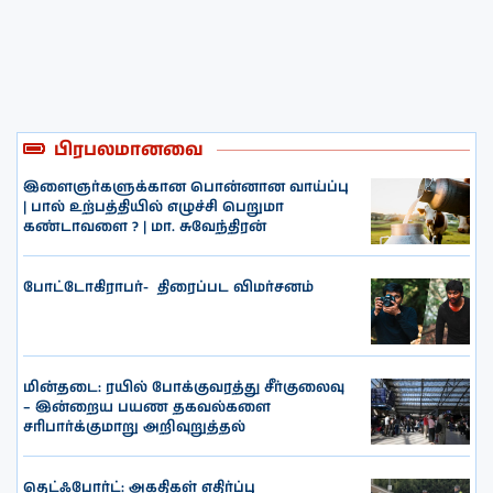
பிரபலமானவை
இளைஞர்களுக்கான பொன்னான வாய்ப்பு
| பால் உற்பத்தியில் எழுச்சி பெறுமா
கண்டாவளை ? | மா. சுவேந்திரன்
போட்டோகிராபர்- ‌ திரைப்பட விமர்சனம்
மின்தடை: ரயில் போக்குவரத்து சீர்குலைவு
– இன்றைய பயண தகவல்களை
சரிபார்க்குமாறு அறிவுறுத்தல்
தெட்ஃபோர்ட்: அகதிகள் எதிர்ப்பு