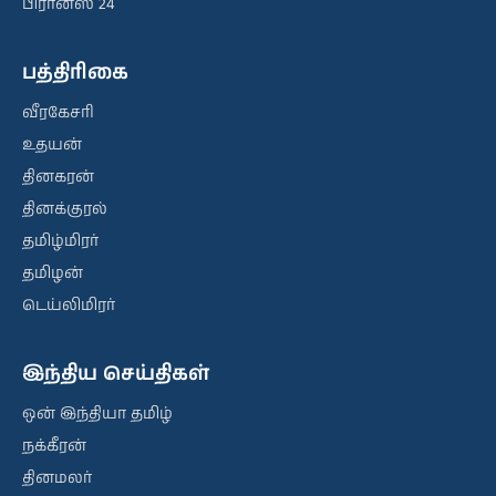
பிரான்ஸ் 24
பத்திரிகை
வீரகேசரி
உதயன்
தினகரன்
தினக்குரல்
தமிழ்மிரர்
தமிழன்
டெய்லிமிரர்
இந்திய செய்திகள்
ஒன் இந்தியா தமிழ்
நக்கீரன்
தினமலர்