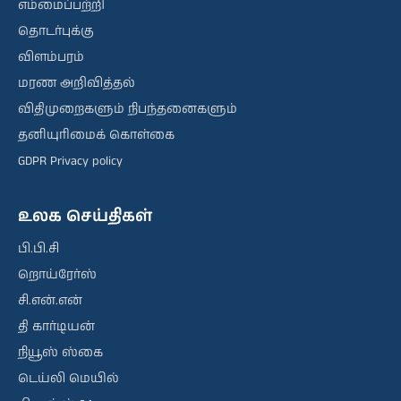
எம்மைப்பற்றி
தொடர்புக்கு
விளம்பரம்
மரண அறிவித்தல்
விதிமுறைகளும் நிபந்தனைகளும்
தனியுரிமைக் கொள்கை
GDPR Privacy policy
உலக செய்திகள்
பி.பி.சி
றொய்ரேர்ஸ்
சி.என்.என்
தி கார்டியன்
நியூஸ் ஸ்கை
டெய்லி மெயில்