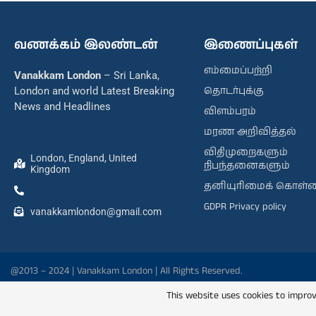
வணக்கம் இலண்டன்
இணைப்புகள்
எம்மைப்பற்றி
Vanakkam London
– Sri Lanka,
தொடர்புக்கு
London and world Latest Breaking
News and Headlines
விளம்பரம்
மரண அறிவித்தல்
விதிமுறைகளும்
London, England, United
நிபந்தனைகளும்
Kingdom
தனியுரிமைக் கொள்
GDPR Privacy policy
vanakkamlondon@gmail.com
@2013 – 2024 | Vanakkam London | All Rights Reserved.
This website uses cookies to improv