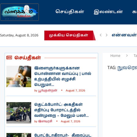
செய்திகள்
இலண்டன்
க
என்னவள்
Saturday, August 8, 2026
முக்கிய செய்திகள்
பழைய கற
இந்தியவர
கவிதை |
காசாவில் 
நல்ல சில
பிரித்தானி
இலங்கையி
இலண்டனி
Home
T
செய்திகள்
TAG:
நுவரெ
இளைஞர்களுக்கான
பொன்னான வாய்ப்பு | பால்
உற்பத்தியில் எழுச்சி
பெறுமா...
by
பூங்குன்றன்
August 7, 2026
தெட்ஃபோர்ட்: அகதிகள்
எதிர்ப்பு போராட்டத்தில்
வன்முறை – மேலும் பலர்...
by
இளவரசி
August 7, 2026
போட்டோகிராபர்- ‌ திரைப்பட