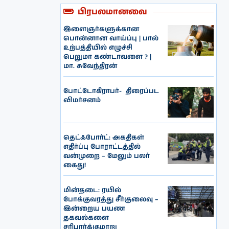
பிரபலமானவை
இளைஞர்களுக்கான
பொன்னான வாய்ப்பு | பால்
உற்பத்தியில் எழுச்சி
பெறுமா கண்டாவளை ? |
மா. சுவேந்திரன்
போட்டோகிராபர்- ‌ திரைப்பட
விமர்சனம்
தெட்ஃபோர்ட்: அகதிகள்
எதிர்ப்பு போராட்டத்தில்
வன்முறை – மேலும் பலர்
கைது!
மின்தடை: ரயில்
போக்குவரத்து சீர்குலைவு –
இன்றைய பயண
தகவல்களை
சரிபார்க்குமாறு