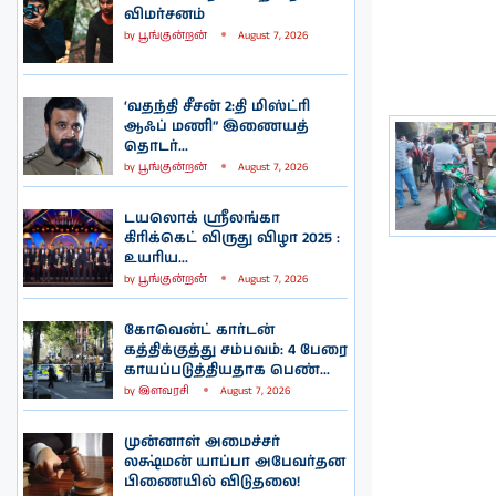
விமர்சனம்
by
பூங்குன்றன்
August 7, 2026
‘வதந்தி சீசன் 2:தி மிஸ்ட்ரி
ஆஃப் மணி” இணையத்
தொடர்...
by
பூங்குன்றன்
August 7, 2026
டயலொக் ஸ்ரீலங்கா
கிரிக்கெட் விருது விழா 2025 :
உயரிய...
by
பூங்குன்றன்
August 7, 2026
கோவென்ட் கார்டன்
கத்திக்குத்து சம்பவம்: 4 பேரை
காயப்படுத்தியதாக பெண்...
by
இளவரசி
August 7, 2026
முன்னாள் அமைச்சர்
லக்ஷ்மன் யாப்பா அபேவர்தன
பிணையில் விடுதலை!