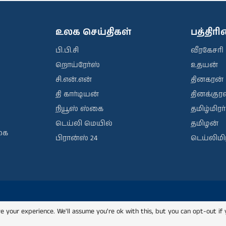
உலக செய்திகள்
பத்திர
பி.பி.சி
வீரகேசரி
றொய்ரேர்ஸ்
உதயன்
சி.என்.என்
தினகரன்
தி கார்டியன்
தினக்குரல
நியூஸ் ஸ்கை
தமிழ்மிரர்
டெய்லி மெயில்
தமிழன்
கை
பிரான்ஸ் 24
டெய்லிமிர
e your experience. We'll assume you're ok with this, but you can opt-out if 