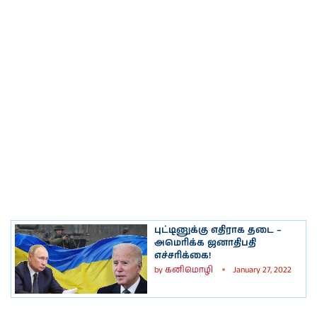
புட்டினுக்கு எதிராக தடை –
அமெரிக்க ஜனாதிபதி
எச்சரிக்கை!
by
கனிமொழி
January 27, 2022