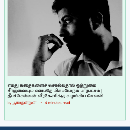
எமது கதைகளைச் சொல்வதால் ஒற்றுமை
சீர்குலையும் என்பதே மிகப்பெரும் பாரபட்சம் |
தீபச்செல்வன் வீரகேசரிக்கு வழங்கிய செவ்வி
by
பூங்குன்றன்
4 minutes read