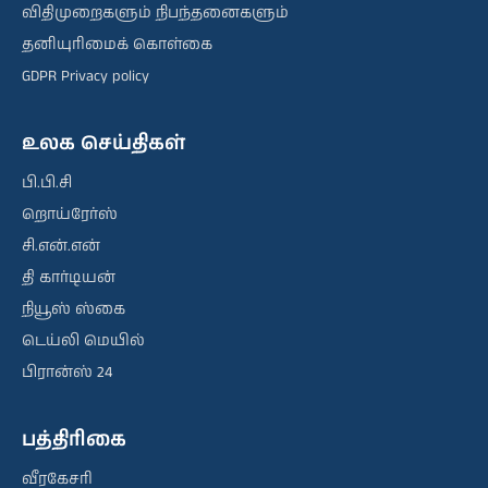
விதிமுறைகளும் நிபந்தனைகளும்
தனியுரிமைக் கொள்கை
GDPR Privacy policy
உலக செய்திகள்
பி.பி.சி
றொய்ரேர்ஸ்
சி.என்.என்
தி கார்டியன்
நியூஸ் ஸ்கை
டெய்லி மெயில்
பிரான்ஸ் 24
பத்திரிகை
வீரகேசரி