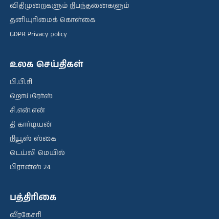
விதிமுறைகளும் நிபந்தனைகளும்
தனியுரிமைக் கொள்கை
GDPR Privacy policy
உலக செய்திகள்
பி.பி.சி
றொய்ரேர்ஸ்
சி.என்.என்
தி கார்டியன்
நியூஸ் ஸ்கை
டெய்லி மெயில்
பிரான்ஸ் 24
பத்திரிகை
வீரகேசரி