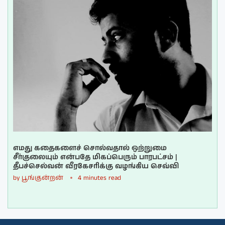
எமது கதைகளைச் சொல்வதால் ஒற்றுமை
சீர்குலையும் என்பதே மிகப்பெரும் பாரபட்சம் |
தீபச்செல்வன் வீரகேசரிக்கு வழங்கிய செவ்வி
by
பூங்குன்றன்
4 minutes read