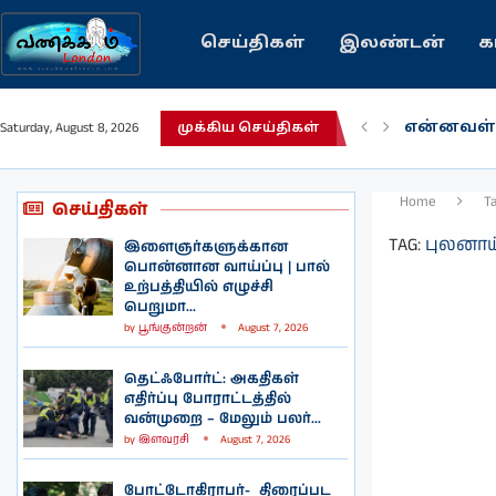
செய்திகள்
இலண்டன்
க
என்னவள்
Saturday, August 8, 2026
முக்கிய செய்திகள்
பழைய கற
இந்தியவர
கவிதை |
காசாவில் 
நல்ல சில
பிரித்தானி
இலங்கையி
இலண்டனி
Home
T
செய்திகள்
TAG:
புலனாய
இளைஞர்களுக்கான
பொன்னான வாய்ப்பு | பால்
உற்பத்தியில் எழுச்சி
பெறுமா...
by
பூங்குன்றன்
August 7, 2026
தெட்ஃபோர்ட்: அகதிகள்
எதிர்ப்பு போராட்டத்தில்
வன்முறை – மேலும் பலர்...
by
இளவரசி
August 7, 2026
போட்டோகிராபர்- ‌ திரைப்பட