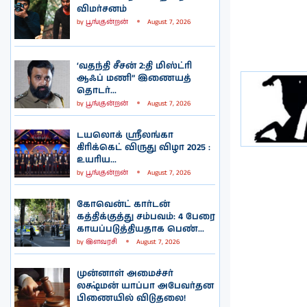
விமர்சனம்
by
பூங்குன்றன்
August 7, 2026
‘வதந்தி சீசன் 2:தி மிஸ்ட்ரி
ஆஃப் மணி” இணையத்
தொடர்...
by
பூங்குன்றன்
August 7, 2026
டயலொக் ஸ்ரீலங்கா
கிரிக்கெட் விருது விழா 2025 :
உயரிய...
by
பூங்குன்றன்
August 7, 2026
கோவென்ட் கார்டன்
கத்திக்குத்து சம்பவம்: 4 பேரை
காயப்படுத்தியதாக பெண்...
by
இளவரசி
August 7, 2026
முன்னாள் அமைச்சர்
லக்ஷ்மன் யாப்பா அபேவர்தன
பிணையில் விடுதலை!