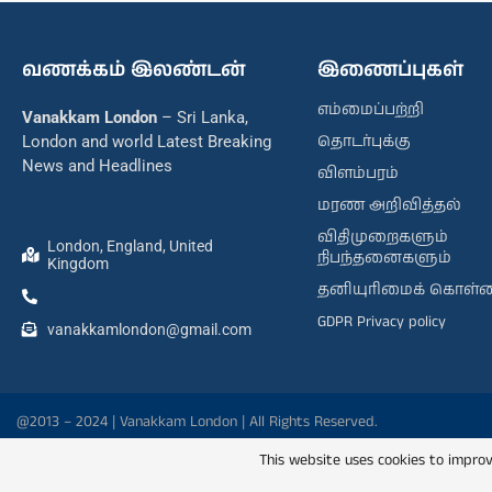
வணக்கம் இலண்டன்
இணைப்புகள்
எம்மைப்பற்றி
Vanakkam London
– Sri Lanka,
தொடர்புக்கு
London and world Latest Breaking
News and Headlines
விளம்பரம்
மரண அறிவித்தல்
விதிமுறைகளும்
London, England, United
நிபந்தனைகளும்
Kingdom
தனியுரிமைக் கொள்
GDPR Privacy policy
vanakkamlondon@gmail.com
@2013 – 2024 | Vanakkam London | All Rights Reserved.
This website uses cookies to improv