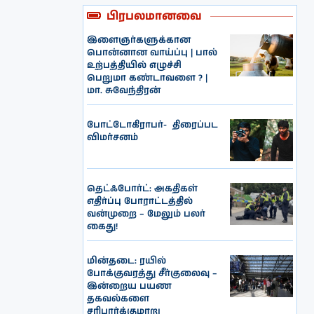
பிரபலமானவை
இளைஞர்களுக்கான
பொன்னான வாய்ப்பு | பால்
உற்பத்தியில் எழுச்சி
பெறுமா கண்டாவளை ? |
மா. சுவேந்திரன்
போட்டோகிராபர்- ‌ திரைப்பட
விமர்சனம்
தெட்ஃபோர்ட்: அகதிகள்
எதிர்ப்பு போராட்டத்தில்
வன்முறை – மேலும் பலர்
கைது!
மின்தடை: ரயில்
போக்குவரத்து சீர்குலைவு –
இன்றைய பயண
தகவல்களை
சரிபார்க்குமாறு