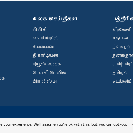
உலக செய்திகள்
பத்திர
பி.பி.சி
வீரகேசரி
றொய்ரேர்ஸ்
உதயன்
சி.என்.என்
தினகரன்
தி கார்டியன்
தினக்குரல
நியூஸ் ஸ்கை
தமிழ்மிரர்
டெய்லி மெயில்
தமிழன்
கை
பிரான்ஸ் 24
டெய்லிமிர
e your experience. We'll assume you're ok with this, but you can opt-out if 