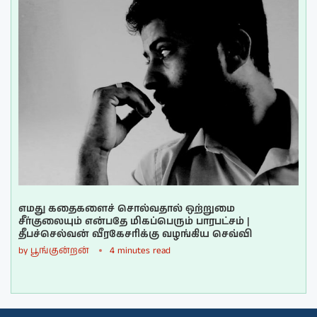
எமது கதைகளைச் சொல்வதால் ஒற்றுமை
சீர்குலையும் என்பதே மிகப்பெரும் பாரபட்சம் |
தீபச்செல்வன் வீரகேசரிக்கு வழங்கிய செவ்வி
by
பூங்குன்றன்
4 minutes read