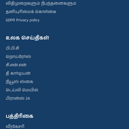
விதிமுறைகளும் நிபந்தனைகளும்
தனியுரிமைக் கொள்கை
GDPR Privacy policy
உலக செய்திகள்
பி.பி.சி
றொய்ரேர்ஸ்
சி.என்.என்
தி கார்டியன்
நியூஸ் ஸ்கை
டெய்லி மெயில்
பிரான்ஸ் 24
பத்திரிகை
வீரகேசரி