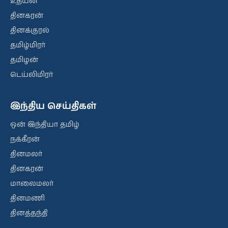
உதயன்
தினகரன்
தினக்குரல்
தமிழ்மிரர்
தமிழன்
டெய்லிமிரர்
இந்திய செய்திகள்
ஒன் இந்தியா தமிழ்
நக்கீரன்
தினமலர்
தினகரன்
மாலைமலர்
தினமணி
தினத்தந்தி