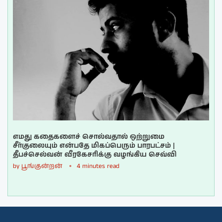
எமது கதைகளைச் சொல்வதால் ஒற்றுமை
சீர்குலையும் என்பதே மிகப்பெரும் பாரபட்சம் |
தீபச்செல்வன் வீரகேசரிக்கு வழங்கிய செவ்வி
by
பூங்குன்றன்
4 minutes read