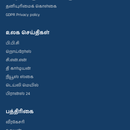
தனியுரிமைக் கொள்கை
GDPR Privacy policy
உலக செய்திகள்
பி.பி.சி
றொய்ரேர்ஸ்
சி.என்.என்
தி கார்டியன்
நியூஸ் ஸ்கை
டெய்லி மெயில்
பிரான்ஸ் 24
பத்திரிகை
வீரகேசரி